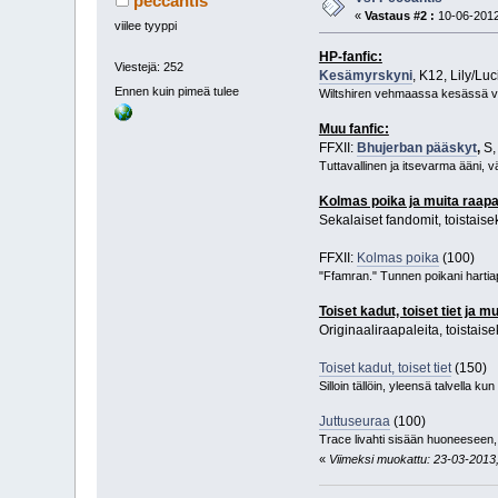
peccantis
«
Vastaus #2 :
10-06-2012
viilee tyyppi
HP-fanfic:
Viestejä: 252
Kesämyrskyni
, K12, Lily/Lu
Ennen kuin pimeä tulee
Wiltshiren vehmaassa kesässä vihr
Muu fanfic:
FFXII:
Bhujerban pääskyt
,
S,
Tuttavallinen ja itsevarma ääni, v
Kolmas poika ja muita raapa
Sekalaiset fandomit, toistais
FFXII:
Kolmas poika
(100)
"Ffamran." Tunnen poikani hartiap
Toiset kadut, toiset tiet ja m
Originaaliraapaleita, toistais
Toiset kadut, toiset tiet
(150)
Silloin tällöin, yleensä talvella ku
Juttuseuraa
(100)
Trace livahti sisään huoneeseen, j
«
Viimeksi muokattu: 23-03-2013, 