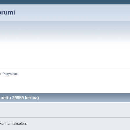
oorumi
»
Pexyn boxi
uettu 29959 kertaa)
»
i kunhan jakselen.