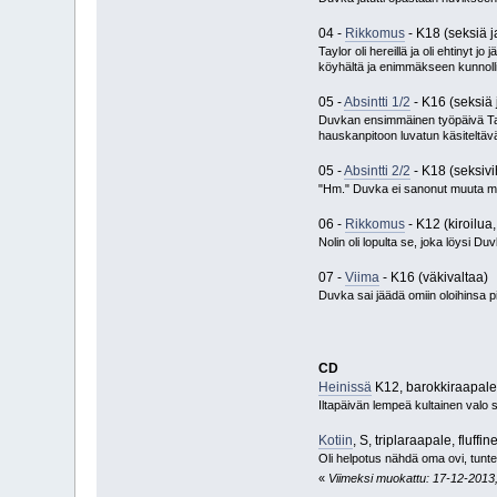
04 -
Rikkomus
- K18 (seksiä j
Taylor oli hereillä ja oli ehtinyt 
köyhältä ja enimmäkseen kunnollis
05 -
Absintti 1/2
- K16 (seksiä 
Duvkan ensimmäinen työpäivä Tayl
hauskanpitoon luvatun käsiteltäv
05 -
Absintti 2/2
- K18 (seksivih
"Hm." Duvka ei sanonut muuta mon
06 -
Rikkomus
- K12 (kiroilua,
Nolin oli lopulta se, joka löysi D
07 -
Viima
- K16 (väkivaltaa)
Duvka sai jäädä omiin oloihinsa p
CD
Heinissä
K12, barokkiraapale,
Iltapäivän lempeä kultainen valo s
Kotiin
, S, triplaraapale, fluffinen
Oli helpotus nähdä oma ovi, tun
«
Viimeksi muokattu: 17-12-2013, 