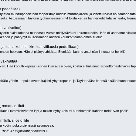
a pedofiliaa)
jo järjestää muistiinpanoistaan tappolistoja uudelle murhaajalleen, ja lähetti Nolinin noutamaan t
elta. Astuessaan Taylorin työhuoneeseen nyt toista kertaa hän tervehti tätä laimealla, hieman k
ja väkivaltaa)
orin alaisuudessa muodostui varsin miellyttäväksi kokemukseksi. Hän oli asettanut pikaiseks
äkseen ja päätynyt musertamaan miehen keuhkot tämän omilla suolilla.
jailua, alkoholia, kiroilua, viittausta pedofiliaan)
een hetkeen. Hän ei pitänyt lahjoista. Etenkään kun ne antoi näin innostunut henkilö.
 väkivaltaa)
uvkan. Hän koputti kepeästi ennen kuin avasi oven, koska ei halunnut tarpeettomasti häiritä tap
itkälle yöhön. Lopulta oveen kajahti lyhyt koputus, ja Taylor päästi itsensä sisään huoneesee
 romance, fluff
iilautui tammilehvästön läpi ja tuulen leyhy keinutti aurinkotäpliä kahden torkkuvan päällä.
 fluffi, slice of life
tea kodin tuoksu pienessä asunnossa.
19:25:47 kirjoittanut peccantis
»