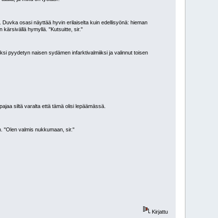
ätä. Duvka osasi näyttää hyvin erilaiselta kuin edellisyönä: hieman
ärsivällä hymyllä. "Kutsuitte, sir."
i pyydetyn naisen sydämen infarktivalmiiksi ja valinnut toisen
pajaa siltä varalta että tämä olisi lepäämässä.
n. "Olen valmis nukkumaan, sir."
Kirjattu