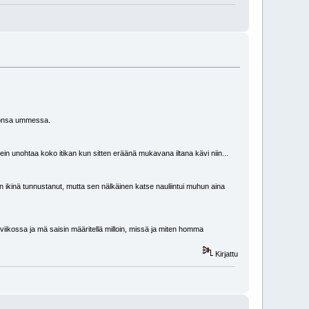
 ihonsa ummessa.
n unohtaa koko itikan kun sitten eräänä mukavana iltana kävi niin...
än ikinä tunnustanut, mutta sen nälkäinen katse nauliintui muhun aina
iikossa ja mä saisin määritellä milloin, missä ja miten homma
Kirjattu