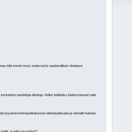
samaa mitä monet muut, mutta myös nautinnollisen vihattava.
koristeeksi aseteltuja olentoja. Kellon helähdys käänsi katseet salin
päsi tyynenä korkeaselkäisessä nahkatuolissaan ja siemaili mukista
täällä, ja mikä on työtäsi?"