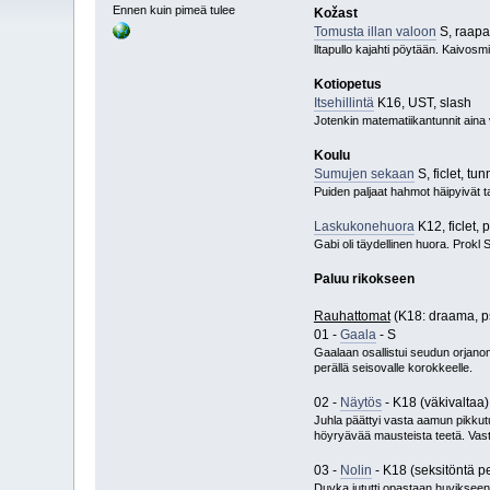
Ennen kuin pimeä tulee
Kožast
Tomusta illan valoon
S, raapa
lltapullo kajahti pöytään. Kaivosm
Kotiopetus
Itsehillintä
K16, UST, slash
Jotenkin matematiikantunnit aina 
Koulu
Sumujen sekaan
S, ficlet, tu
Puiden paljaat hahmot häipyivät
Laskukonehuora
K12, ficlet, 
Gabi oli täydellinen huora. Prokl
Paluu rikokseen
Rauhattomat
(K18: draama, ps
01 -
Gaala
- S
Gaalaan osallistui seudun orjanom
perällä seisovalle korokkeelle.
02 -
Näytös
- K18 (väkivaltaa)
Juhla päättyi vasta aamun pikkut
höyryävää mausteista teetä. Vaste
03 -
Nolin
- K18 (seksitöntä pe
Duvka jututti opastaan huvikseen s