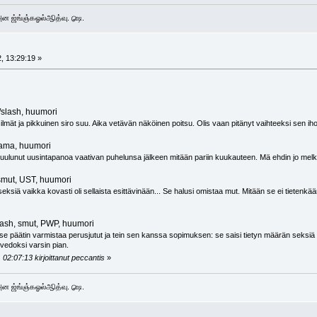
 அன ஜ்ங்ஞ்கஓல்ஆித்வு. ௸.
, 13:29:19 »
/slash, huumori
 silmät ja pikkuinen siro suu. Aika vetävän näköinen poitsu. Olis vaan pitänyt vaihteeksi sen
aama, huumori
uulunut uusintapanoa vaativan puhelunsa jälkeen mitään pariin kuukauteen. Mä ehdin jo melkei
 smut, UST, huumori
eksiä vaikka kovasti oli sellaista esittävinään... Se halusi omistaa mut. Mitään se ei tietenkä
slash, smut, PWP, huumori
e päätin varmistaa perusjutut ja tein sen kanssa sopimuksen: se saisi tietyn määrän seksiä v
tovedoksi varsin pian.
02:07:13 kirjoittanut peccantis
»
 அன ஜ்ங்ஞ்கஓல்ஆித்வு. ௸.