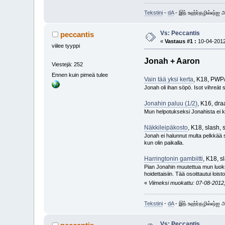
Tekstini
-
dA
- இந் உஹ்ர்தழில்ஷ்ஐ
Vs: Peccantis
peccantis
«
Vastaus #1 :
10-04-2012
viilee tyyppi
Jonah + Aaron
Viestejä: 252
Ennen kuin pimeä tulee
Vain tää yksi kerta
, K18, PWP
Jonah oli ihan söpö. Isot vihreät
Jonahin paluu (1/2)
, K16, dr
Mun helpotukseksi Jonahista ei k
Näkkileipäkosto
, K18, slash,
Jonah ei halunnut multa pelkkää s
kun olin paikalla.
Harringtonin gambiitti
, K18, 
Pian Jonahin muutettua mun luoks
hoidettaisiin. Tää osoittautui lois
«
Viimeksi muokattu: 07-08-2012, 
Tekstini
-
dA
- இந் உஹ்ர்தழில்ஷ்ஐ
Vs: Peccantis