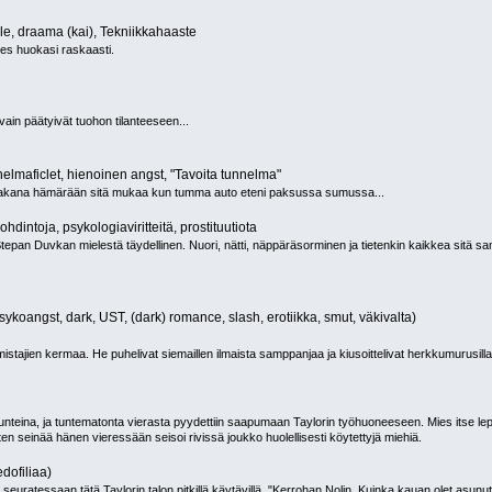
le, draama (kai), Tekniikkahaaste
ies huokasi raskaasti.
vain päätyivät tuohon tilanteeseen...
nnelmaficlet, hienoinen angst, "Tavoita tunnelma"
 takana hämärään sitä mukaa kun tumma auto eteni paksussa sumussa...
pohdintoja, psykologiaviritteitä, prostituutiota
 Stepan Duvkan mielestä täydellinen. Nuori, nätti, näppäräsorminen ja tietenkin kaikkea sitä 
ykoangst, dark, UST, (dark) romance, slash, erotiikka, smut, väkivalta)
istajien kermaa. He puhelivat siemaillen ilmaista samppanjaa ja kiusoittelivat herkkumurusilla 
unteina, ja tuntematonta vierasta pyydettiin saapumaan Taylorin työhuoneeseen. Mies itse le
n seinää hänen vieressään seisoi rivissä joukko huolellisesti köytettyjä miehiä.
dofiliaa)
euratessaan tätä Taylorin talon pitkillä käytävillä. "Kerrohan Nolin. Kuinka kauan olet asunut 