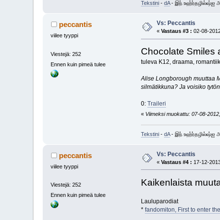
Tekstini
-
dA
- இந் உஹ்ர்தழில்ஷ்ஐ
Vs: Peccantis
peccantis
«
Vastaus #3 :
02-08-2012
viilee tyyppi
Chocolate Smiles 
Viestejä: 252
tuleva K12, draama, romantiikk
Ennen kuin pimeä tulee
Alise Longborough muuttaa Ma
silmätikkuna? Ja voisiko tytön
0:
Traileri
«
Viimeksi muokattu: 07-08-2012, 
Tekstini
-
dA
- இந் உஹ்ர்தழில்ஷ்ஐ
Vs: Peccantis
peccantis
«
Vastaus #4 :
17-12-2013
viilee tyyppi
Kaikenlaista muu
Viestejä: 252
Ennen kuin pimeä tulee
Lauluparodiat
*
fandomiton, First to enter th