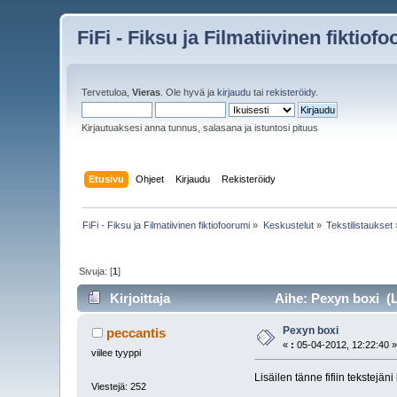
FiFi - Fiksu ja Filmatiivinen fiktiof
Tervetuloa,
Vieras
. Ole hyvä ja
kirjaudu
tai
rekisteröidy
.
Kirjautuaksesi anna tunnus, salasana ja istuntosi pituus
Etusivu
Ohjeet
Kirjaudu
Rekisteröidy
FiFi - Fiksu ja Filmatiivinen fiktiofoorumi
»
Keskustelut
»
Tekstilistaukset
Sivuja: [
1
]
Kirjoittaja
Aihe: Pexyn boxi (L
Pexyn boxi
peccantis
«
:
05-04-2012, 12:22:40 
viilee tyyppi
Lisäilen tänne fifiin tekstejän
Viestejä: 252