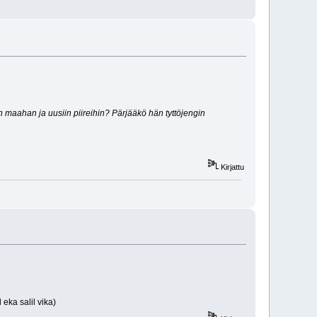
aahan ja uusiin piireihin? Pärjääkö hän tyttöjengin
Kirjattu
 eka salil vika)