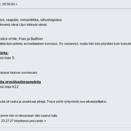
, 00:50:03 »
cius, raapale, romantiikka, sitrushapatus
eintä olivat Lilyn kiihkeät silmät.
 slice of life, Fran ja Balthier
älttävästi peitetty archadialainen korostus. En vastannut, mutta hän istui pöytääni kuin kutsut
leita:
eksi max S
ituiset hiukset sormissani.
uita prostituutioraapaleita
eksi max K12
n sää oli raaka ja asiakkaat pihejä, Trace pohti ryhtymistä osa-aikatarjoilijaksi.
onne hän ei oikeastaan olisi saanut tulla.
23:27:27 kirjoittanut peccantis
»