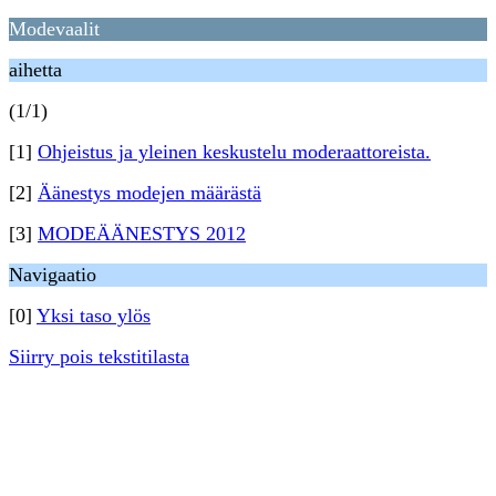
Modevaalit
aihetta
(1/1)
[1]
Ohjeistus ja yleinen keskustelu moderaattoreista.
[2]
Äänestys modejen määrästä
[3]
MODEÄÄNESTYS 2012
Navigaatio
[0]
Yksi taso ylös
Siirry pois tekstitilasta