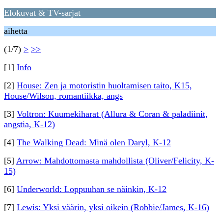
Elokuvat & TV-sarjat
aihetta
(1/7)
>
>>
[1]
Info
[2]
House: Zen ja motoristin huoltamisen taito, K15,
House/Wilson, romantiikka, angs
[3]
Voltron: Kuumekiharat (Allura & Coran & paladiinit,
angstia, K-12)
[4]
The Walking Dead: Minä olen Daryl, K-12
[5]
Arrow: Mahdottomasta mahdollista (Oliver/Felicity, K-
15)
[6]
Underworld: Loppuuhan se näinkin, K-12
[7]
Lewis: Yksi väärin, yksi oikein (Robbie/James, K-16)