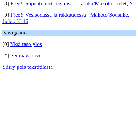
[8]
Free!: Sopeutuneet toisiinsa | Haruka/Makoto, ficlet, S
[9]
Free!: Vesisodassa ja rakkaudessa | Makoto/Sousuke,
ficlet, K-16
Navigaatio
[0]
Yksi taso ylös
[#]
Seuraava sivu
Siirry pois tekstitilasta