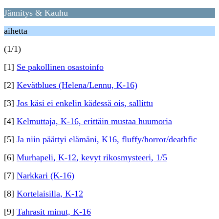
Jännitys & Kauhu
aihetta
(1/1)
[1]
Se pakollinen osastoinfo
[2]
Kevätblues (Helena/Lennu, K-16)
[3]
Jos käsi ei enkelin kädessä ois, sallittu
[4]
Kelmuttaja, K-16, erittäin mustaa huumoria
[5]
Ja niin päättyi elämäni, K16, fluffy/horror/deathfic
[6]
Murhapeli, K-12, kevyt rikosmysteeri, 1/5
[7]
Narkkari (K-16)
[8]
Kortelaisilla, K-12
[9]
Tahrasit minut, K-16