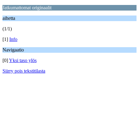
Jatkumattomat originaalit
aihetta
(1/1)
[1]
Info
Navigaatio
[0]
Yksi taso ylös
Siirry pois tekstitilasta