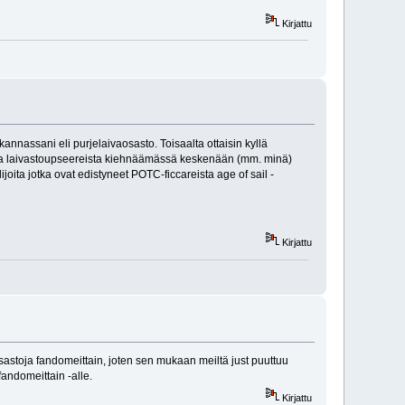
Kirjattu
annassani eli purjelaivaosasto. Toisaalta ottaisin kyllä
ista laivastoupseereista kiehnäämässä keskenään (mm. minä)
ilijoita jotka ovat edistyneet POTC-ficcareista age of sail -
Kirjattu
osastoja fandomeittain, joten sen mukaan meiltä just puuttuu
fandomeittain -alle.
Kirjattu