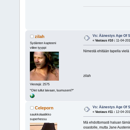
Vs: Äänestys Age Of S
zilah
«
Vastaus #10 :
11-04-201
Sydänten kapteeni
viilee tyyppi
Nimestä ehitään tapella vielä 
zilah
Viestejä: 2575
"Olet tullut laivaan, luumuseni?"
Vs: Äänestys Age Of S
Celeporn
«
Vastaus #11 :
12-04-201
saukkolaatikko
superhessu
Mä ehdottomasti haluan tämän 
osastolle, mutta Jane Austenin