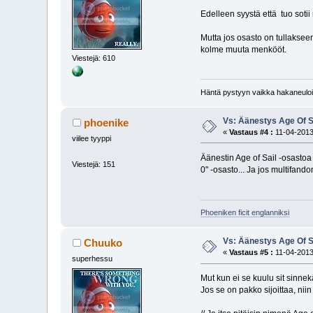
Edelleen syystä että tuo sot
Mutta jos osasto on tullakse
kolme muuta menkööt.
Viestejä: 610
Häntä pystyyn vaikka hakaneuloil
Vs: Äänestys Age Of S
phoenike
«
Vastaus #4 :
11-04-2013
viilee tyyppi
Äänestin Age of Sail -osastoa
Viestejä: 151
0" -osasto... Ja jos multifand
Phoeniken ficit englanniksi
Vs: Äänestys Age Of S
Chuuko
«
Vastaus #5 :
11-04-2013
superhessu
Mut kun ei se kuulu sit sinne
Jos se on pakko sijoittaa, nii