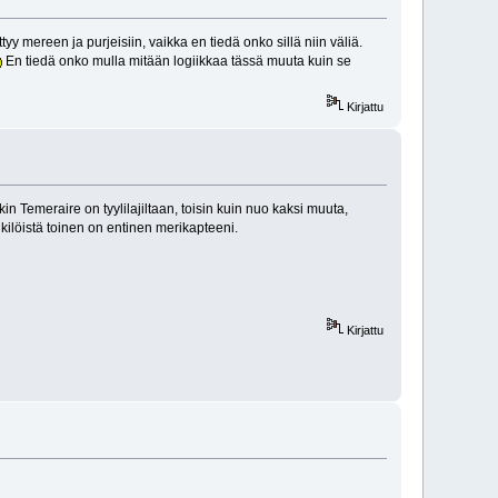
yy mereen ja purjeisiin, vaikka en tiedä onko sillä niin väliä.
En tiedä onko mulla mitään logiikkaa tässä muuta kuin se
Kirjattu
 Temeraire on tyylilajiltaan, toisin kuin nuo kaksi muuta,
nkilöistä toinen on entinen merikapteeni.
Kirjattu