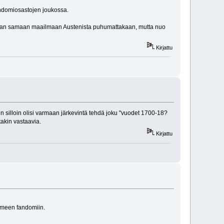
andomiosastojen joukossa.
lenkaan samaan maailmaan Austenista puhumattakaan, mutta nuo
Kirjattu
in silloin olisi varmaan järkevintä tehdä joku "vuodet 1700-18?
takin vastaavia.
Kirjattu
kolmeen fandomiin.