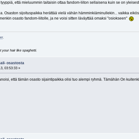
yyppiä, että mieluummin taitaisin ottaa fandom-liiton sellaisena kuin se on yleisesti 
a. Osaston sijoituspaikka herättää vielä vähän hämminkiäminullekin... vaikka eikös
nenkin osasto fandom-liitolle, ja ne voisi sitten läväyttää omaksi "osiokseen"
er
.
 your hair like spaghetti.
ail- osastosta
3, 03:53:33 »
noisi, että tämän osasto sijaintipaikka olisi tuo alempi ryhmä. Tämähän On kuitenkin