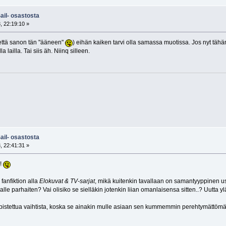
ail- osastosta
, 22:19:10 »
 että sanon tän "ääneen"
) eihän kaiken tarvi olla samassa muotissa. Jos nyt tähän
 lailla. Tai siis äh. Niinq silleen.
ail- osastosta
, 22:41:31 »
s!
fanfiktion alla
Elokuvat & TV-sarjat
, mikä kuitenkin tavallaan on samantyyppinen 
 alle parhaiten? Vai olisiko se sielläkin jotenkin liian omanlaisensa sitten..? Uutta 
pistettua vaihtista, koska se ainakin mulle asiaan sen kummemmin perehtymättöm