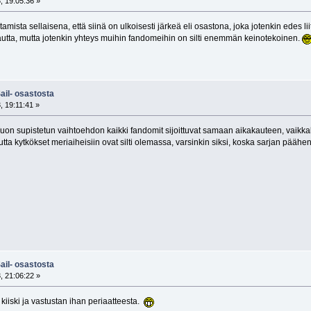
, 19:05:36 »
sta sellaisena, että siinä on ulkoisesti järkeä eli osastona, joka jotenkin edes liitt
tta, mutta jotenkin yhteys muihin fandomeihin on silti enemmän keinotekoinen.
ail- osastosta
, 19:11:41 »
on supistetun vaihtoehdon kaikki fandomit sijoittuvat samaan aikakauteen, vaikkakin
utta kytkökset meriaiheisiin ovat silti olemassa, varsinkin siksi, koska sarjan päähe
ail- osastosta
, 21:06:22 »
kiiski ja vastustan ihan periaatteesta.