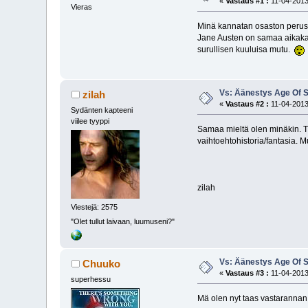
«
Vastaus #1 :
11-04-2013
Vieras
Minä kannatan osaston perustami
Jane Austen on samaa aikakau
surullisen kuuluisa mutu.
Vs: Äänestys Age Of S
zilah
«
Vastaus #2 :
11-04-2013
Sydänten kapteeni
viilee tyyppi
Samaa mieltä olen minäkin. Tu
vaihtoehtohistoria/fantasia. M
zilah
Viestejä: 2575
"Olet tullut laivaan, luumuseni?"
Vs: Äänestys Age Of S
Chuuko
«
Vastaus #3 :
11-04-2013
superhessu
Mä olen nyt taas vastarannan 