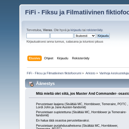
FiFi - Fiksu ja Filmatiivinen fiktiof
Tervetuloa,
Vieras
. Ole hyvä ja
kirjaudu
tai
rekisteröidy
.
Kirjautuaksesi anna tunnus, salasana ja istuntosi pituus
Etusivu
Ohjeet
Kirjaudu
Rekisteröidy
FiFi - Fiksu ja Filmatiivinen fiktiofoorumi
»
Arkisto
»
Vanhoja keskusteluja
Äänestys
Mitä mieltä olet siitä, jos Master And Commander- osastoo
Perustetaan laajana (Sisältää MC, Hornblower, Temeraire, POTC ,
Lordi John ja Jane Austen-fandomit)
Perustetaan supistettuna (Sisältää MC, Hornblower ja Temeraire-
fandomit)
En halua tätä osastoa perustettavaksi.
Perustetaan purjahdusaiheisena (Sisältää MC, Hornblower,
Temeraire, POTC)