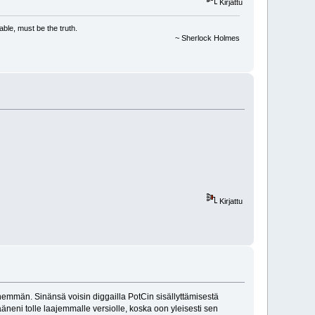
Kirjattu
le, must be the truth.
~ Sherlock Holmes
Kirjattu
nemmän. Sinänsä voisin diggailla PotCin sisällyttämisestä
äneni tolle laajemmalle versiolle, koska oon yleisesti sen