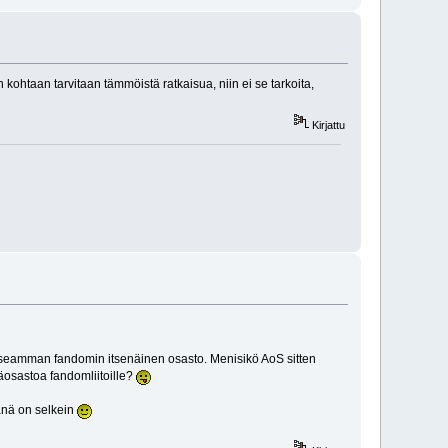
 kohtaan tarvitaan tämmöistä ratkaisua, niin ei se tarkoita,
Kirjattu
useamman fandomin itsenäinen osasto. Menisikö AoS sitten
yläosastoa fandomliitoille?
änä on selkein