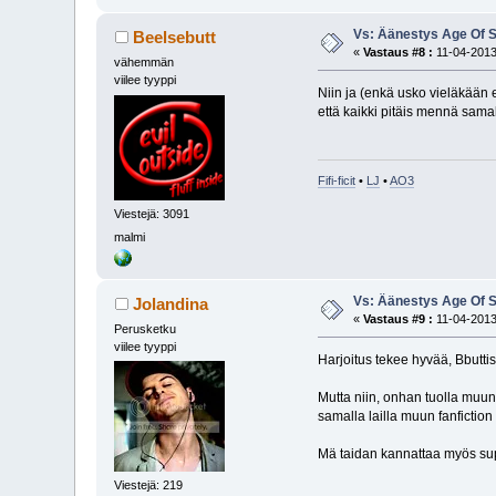
Vs: Äänestys Age Of S
Beelsebutt
«
Vastaus #8 :
11-04-2013
vähemmän
viilee tyyppi
Niin ja (enkä usko vieläkään
että kaikki pitäis mennä samalla
Fifi-ficit
•
LJ
•
AO3
Viestejä: 3091
malmi
Vs: Äänestys Age Of S
Jolandina
«
Vastaus #9 :
11-04-2013
Perusketku
viilee tyyppi
Harjoitus tekee hyvää, Bbutti
Mutta niin, onhan tuolla muun 
samalla lailla muun fanfiction
Mä taidan kannattaa myös su
Viestejä: 219