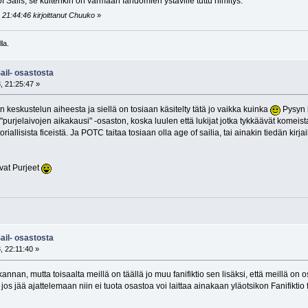
of Sails, se kuitenkin on varmaan fandomien ystäville tuttu nimitys.
 21:44:46 kirjoittanut Chuuko
»
la.
ail- osastosta
, 21:25:47 »
keskustelun aiheesta ja siellä on tosiaan käsitelty tätä jo vaikka kuinka
Pysyn k
purjelaivojen aikakausi" -osaston, koska luulen että lukijat jotka tykkäävät kome
riallisista ficeistä. Ja POTC taitaa tosiaan olla age of sailia, tai ainakin tiedän kirja
vat Purjeet
ail- osastosta
, 22:11:40 »
an, mutta toisaalta meillä on täällä jo muu fanifiktio sen lisäksi, että meillä on 
jos jää ajattelemaan niin ei tuota osastoa voi laittaa ainakaan yläotsikon Fanifiktio 