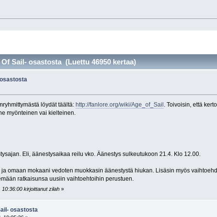
Of Sail- osastosta (Luettu 46950 kertaa)
 osastosta
omryhmittymästä löydät täältä:
http://fanlore.org/wiki/Age_of_Sail
. Toivoisin, että ker
ne myönteinen vai kielteinen.
tysajan. Eli, äänestysaikaa reilu vko. Äänestys sulkeutukoon 21.4. Klo 12.00.
n ja omaan mokaani vedoten muokkasin äänestystä hiukan. Lisäsin myös vaihtoehdon
mään ratkaisunsa uusiin vaihtoehtoihin perustuen.
0:36:00 kirjoittanut zilah
»
ail- osastosta