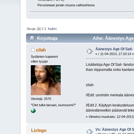
Perustetaan jonain muuna vaihtoehtona
Sivuja: [
1
]
2
3
Kaikki
Kirjoittaja
Aihe: Äänestys Age 
Äänestys Age Of Sail-
zilah
«
:
11-04-2013, 17:10:14 »
Sydänten kapteeni
viilee tyyppi
Lisätietoja Age Of Sail- fand
ihan riippumatta onko kantan
zilah
//Edit: unohdin merkata äänes
Viestejä: 2575
"Olet tullut laivaan, luumuseni?"
//Edit 2. Käytyyn keskusteluu
äänestäneetkin pääsevät teke
«
Viimeksi muokattu: 12-04-2013, 1
Vs: Äänestys Age Of S
Lizlego