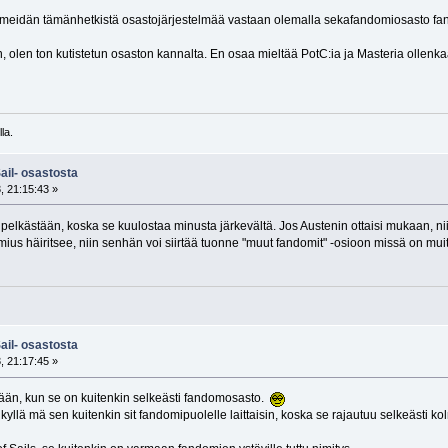
ii meidän tämänhetkistä osastojärjestelmää vastaan olemalla sekafandomiosasto f
en, olen ton kutistetun osaston kannalta. En osaa mieltää PotC:ia ja Masteria ol
la.
ail- osastosta
, 21:15:43 »
 pelkästään, koska se kuulostaa minusta järkevältä. Jos Austenin ottaisi mukaan, ni
omius häiritsee, niin senhän voi siirtää tuonne "muut fandomit" -osioon missä on mui
ail- osastosta
, 21:17:45 »
kään, kun se on kuitenkin selkeästi fandomosasto.
n kyllä mä sen kuitenkin sit fandomipuolelle laittaisin, koska se rajautuu selkeästi 