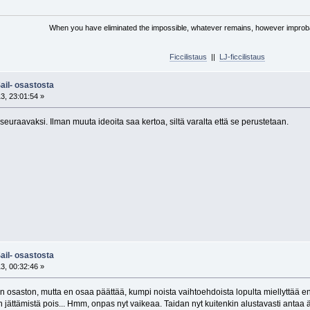
When you have eliminated the impossible, whatever remains, however improbab
Ficcilistaus
||
LJ-ficcilistaus
ail- osastosta
3, 23:01:54 »
seuraavaksi. Ilman muuta ideoita saa kertoa, siltä varalta että se perustetaan.
ail- osastosta
3, 00:32:46 »
osaston, mutta en osaa päättää, kumpi noista vaihtoehdoista lopulta miellyttää e
 jättämistä pois... Hmm, onpas nyt vaikeaa. Taidan nyt kuitenkin alustavasti antaa ä