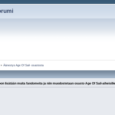
oorumi
»
Äänestys Age Of Sail- osastosta
n lisätään muita fandomeita ja niin muodostetaan osasto Age Of Sail-aiheisille 