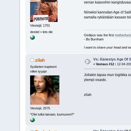
verran kaavoihin kangistuvaa t
Nimeksi kannatan Age of Saili
samalla rykäistään kasaan toi
Viestejä: 1701
destiel = lets die
Oedipus was the first
motherfuck
- Bo Burnham
I want to shave your head and eat
Vs: Äänestys Age Of S
zilah
«
Vastaus #12 :
12-04-201
Sydänten kapteeni
viilee tyyppi
Jollakin tapaa mun logiikka sa
ylempi osasto.
zilah
Viestejä: 2575
"Olet tullut laivaan, luumuseni?"