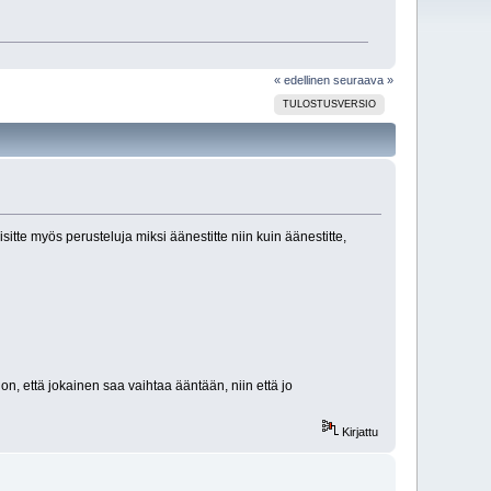
« edellinen
seuraava »
TULOSTUSVERSIO
toisitte myös perusteluja miksi äänestitte niin kuin äänestitte,
, että jokainen saa vaihtaa ääntään, niin että jo
Kirjattu