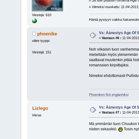
// Ja itse pitäisin nimenä Age 
«
Viimeksi muokattu: 11-04-2013,
Viestejä: 610
Häntä pystyyn vaikka hakaneuloil
Vs: Äänestys Age Of S
phoenike
«
Vastaus #6 :
11-04-2013
viilee tyyppi
Noh vilkaisin tuon vanhemman 
Viestejä: 151
mielellään myös yleisemmän "
saattavat muutenkin pitää histo
romanssien kirjoittajiksi.
Nimeksi ehdottomasti Pullistu
Phoeniken ficit englanniksi
Vs: Äänestys Age Of S
Lizlego
«
Vastaus #7 :
11-04-2013
Vieras
Mä ymmärrän tuon Chuukon kann
niiden sekasikiö.
Tosin nyt 