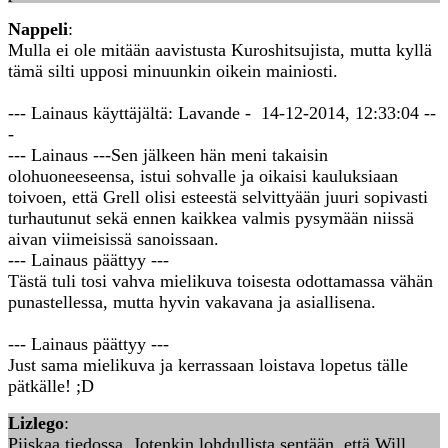
Nappeli
:
Mulla ei ole mitään aavistusta Kuroshitsujista, mutta kyllä
tämä silti upposi minuunkin oikein mainiosti.
--- Lainaus käyttäjältä: Lavande - 14-12-2014, 12:33:04 --
-
--- Lainaus ---Sen jälkeen hän meni takaisin
olohuoneeseensa, istui sohvalle ja oikaisi kauluksiaan
toivoen, että Grell olisi esteestä selvittyään juuri sopivasti
turhautunut sekä ennen kaikkea valmis pysymään niissä
aivan viimeisissä sanoissaan.
--- Lainaus päättyy ---
Tästä tuli tosi vahva mielikuva toisesta odottamassa vähän
punastellessa, mutta hyvin vakavana ja asiallisena.
--- Lainaus päättyy ---
Just sama mielikuva ja kerrassaan loistava lopetus tälle
pätkälle! ;D
Lizlego
:
Piiskaa tiedossa. Jotenkin lohdullista sentään, että Will