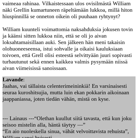
vaimeaa rahinaa. Vilkaistessaan ulos ovisilmästä William
näki Grellin kumartuneen räpeltämään lukkoa, millä hiton
hiuspinnillä se onneton oikein oli puuhaan ryhtynyt?
William kuunteli voimattomia naksahduksia jokusen tovin
ja käänsi sitten lukkoa niin, että se oli jo aivan
loksahtamaisillaan auki. Sen jälkeen hän meni takaisin
olohuoneeseensa, istui sohvalle ja oikaisi kauluksiaan
toivoen, että Grell olisi esteestä selvittyään juuri sopivasti
turhautunut sekä ennen kaikkea valmis pysymään niissä
aivan viimeisissä sanoissaan.
Lavande
:
Jaahas, vai tällaista celenterimeininkiä! En varsinaisesti
seuraa kuroshitsujia, mutta luin ekan pokkarin aikoinaan
jaappaniassa, joten tiedän vähän, mistä on kyse.
--- Lainaus ---“Olethan kuullut siitä tavasta, että kun joku
seisoo mistelin alla, häntä täytyy —”
“En aio nuoleskella sinua, vähät velvoittavista rehuista”,
William sanoi hyisesti.