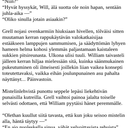
“Niin?”
“Hyvät hyssykät, Will, älä suotta ole noin hapan, sentään
juhla-aika —”
“Oliko sinulla jotain asiaakin?”
Grell nojasi ovenkarmiin hiuksiaan hivellen, tölväisi sitten
muutaman kerran rappukäytävän valokatkaisijaa
estääkseen lamppujen sammumisen, ja säädyttömän lyhyen
hameen helma kohosi ylemmäs paljastamaan kaistaleen
sukkien pitsireunasta. Ulkona ulisi tuuli. William taivasteli
jälleen kerran hiljaa mielessään sitä, kuinka säänmukainen
pukeutuminen oli ilmeisesti joillekin liian vaikea konsepti
toteutettavaksi, vaikka eihän joulunpunainen asu pahalta
näyttänyt... Päinvastoin.
Mistelinlehvistä punottu seppele lepäsi liekehtivän
punaisilla kutreilla. Grell vaihtoi painoa jalalta toiselle
selvästi odottaen, että William pyytäisi hänet peremmälle.
“Olethan kuullut siitä tavasta, että kun joku seisoo mistelin
alla, häntä täytyy —”
“En aio nuoleskella sinua, vähät velvoittavista rehuista”,