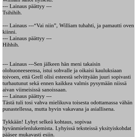
--- Lainaus päättyy ---
Tsihihih.
--- Lainaus ---“Vai niin”, William tuhahti, ja pamautti oven
kiinni.
--- Lainaus päättyy ---
Hihhih.
--- Lainaus ---Sen jälkeen hän meni takaisin
olohuoneeseensa, istui sohvalle ja oikaisi kauluksiaan
toivoen, että Grell olisi esteestä selvittyään juuri sopivasti
turhautunut sekä ennen kaikkea valmis pysymään niissä
aivan viimeisissä sanoissaan.
--- Lainaus päättyy ---
Tästä tuli tosi vahva mielikuva toisesta odottamassa vähän
punastellessa, mutta hyvin vakavana ja asiallisena.
Tykkään! Lyhyt selkeä kohtaus, sopivaa
hyvänmielenlukemista. Lyhyissä teksteissä yksityiskohdat
pääsee mukavasti esiin.