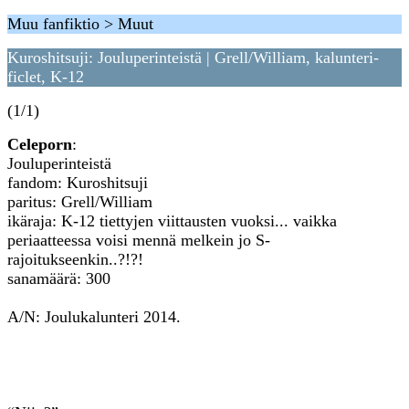
Muu fanfiktio > Muut
Kuroshitsuji: Jouluperinteistä | Grell/William, kalunteri-
ficlet, K-12
(1/1)
Celeporn
:
Jouluperinteistä
fandom: Kuroshitsuji
paritus: Grell/William
ikäraja: K-12 tiettyjen viittausten vuoksi... vaikka
periaatteessa voisi mennä melkein jo S-
rajoitukseenkin..?!?!
sanamäärä: 300
A/N: Joulukalunteri 2014.