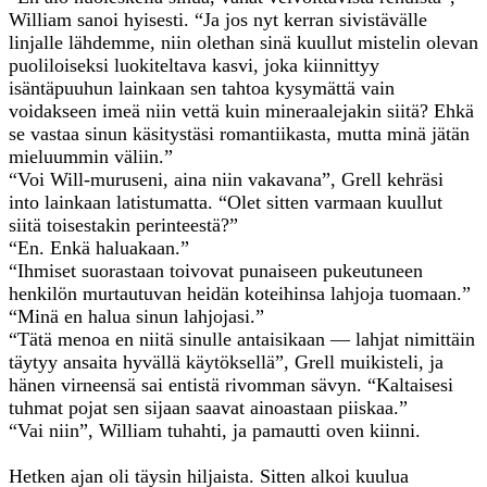
William sanoi hyisesti. “Ja jos nyt kerran sivistävälle
linjalle lähdemme, niin olethan sinä kuullut mistelin olevan
puoliloiseksi luokiteltava kasvi, joka kiinnittyy
isäntäpuuhun lainkaan sen tahtoa kysymättä vain
voidakseen imeä niin vettä kuin mineraalejakin siitä? Ehkä
se vastaa sinun käsitystäsi romantiikasta, mutta minä jätän
mieluummin väliin.”
“Voi Will-muruseni, aina niin vakavana”, Grell kehräsi
into lainkaan latistumatta. “Olet sitten varmaan kuullut
siitä toisestakin perinteestä?”
“En. Enkä haluakaan.”
“Ihmiset suorastaan toivovat punaiseen pukeutuneen
henkilön murtautuvan heidän koteihinsa lahjoja tuomaan.”
“Minä en halua sinun lahjojasi.”
“Tätä menoa en niitä sinulle antaisikaan — lahjat nimittäin
täytyy ansaita hyvällä käytöksellä”, Grell muikisteli, ja
hänen virneensä sai entistä rivomman sävyn. “Kaltaisesi
tuhmat pojat sen sijaan saavat ainoastaan piiskaa.”
“Vai niin”, William tuhahti, ja pamautti oven kiinni.
Hetken ajan oli täysin hiljaista. Sitten alkoi kuulua