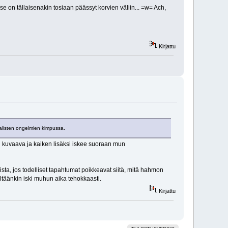
se on tällaisenakin tosiaan päässyt korvien väliin... =w= Ach,
Kirjattu
aalisten ongelmien kimpussa.
vin kuvaava ja kaiken lisäksi iskee suoraan mun
oista, jos todelliset tapahtumat poikkeavat siitä, mitä hahmon
riltäänkin iski muhun aika tehokkaasti.
Kirjattu