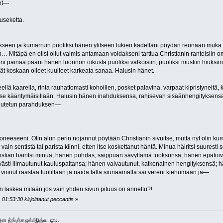
met—
useketta.
.
seen ja kumarruin puoliksi hänen ylitseen tukien kädelläni pöydän reunaan muka t
n… Mitäpä en olisi ollut valmis antamaan voidakseni tarttua Christianin ranteisiin
ni painaa pääni hänen luonnon oikusta puoliksi valkoisiin, puoliksi mustiin hiuksiin
ivät koskaan olleet kuulleet karkeata sanaa. Halusin hänet.
ellä kaarella, rinta rauhattomasti kohoillen, posket palavina, varpaat kipristyneitä,
se kääntymäisillään. Halusin hänen inahduksensa, rahisevan sisäänhengityksensä,
hdutetun parahduksen—
eseeni. Olin alun perin nojannut pöytään Christianin sivuitse, mutta nyt olin ku
vain sentistä tai parista kiinni, etten itse koskettanut häntä. Minua häiritsi suurest
hristian häiritsi minua; hänen puhdas, saippuan sävyttämä tuoksunsa; hänen epätoi
ästi liimautunut kauluspaitansa; hänen vaivautunut, katkonainen hengityksensä; 
n voinut raastaa tuoliltaan ja naida tällä siunaamalla sai vereni kiehumaan ja—
n laskea mitään jos vain yhden sivun pituus on annettu?!
01:53:30 kirjoittanut peccantis
»
 அன ஜ்ங்ஞ்கஓல்ஆித்வு. ௸.