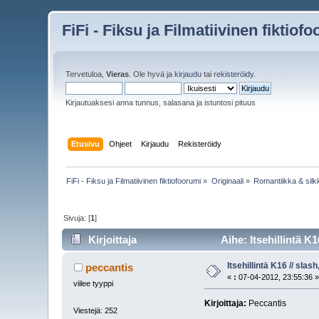
FiFi - Fiksu ja Filmatiivinen fiktiof
Tervetuloa,
Vieras
. Ole hyvä ja
kirjaudu
tai
rekisteröidy
.
Kirjautuaksesi anna tunnus, salasana ja istuntosi pituus
Etusivu
Ohjeet
Kirjaudu
Rekisteröidy
FiFi - Fiksu ja Filmatiivinen fiktiofoorumi
»
Originaali
»
Romantiikka & silk
Sivuja: [
1
]
Kirjoittaja
Aihe: Itsehillintä K
Itsehillintä K16 // slas
peccantis
«
:
07-04-2012, 23:55:36 
viilee tyyppi
Kirjoittaja:
Peccantis
Viestejä: 252