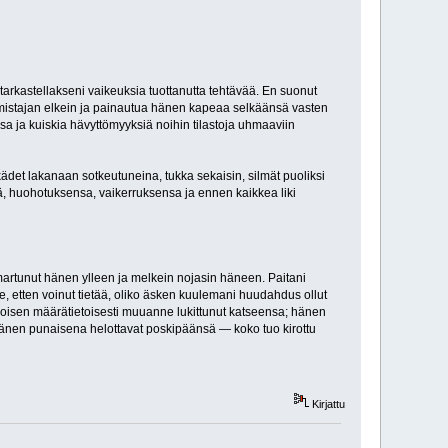
arkastellakseni vaikeuksia tuottanutta tehtävää. En suonut
 omistajan elkein ja painautua hänen kapeaa selkäänsä vasten
sa ja kuiskia hävyttömyyksiä noihin tilastoja uhmaaviin
 kädet lakanaan sotkeutuneina, tukka sekaisin, silmät puoliksi
 huohotuksensa, vaikerruksensa ja ennen kaikkea liki
martunut hänen ylleen ja melkein nojasin häneen. Paitani
i se, etten voinut tietää, oliko äsken kuulemani huudahdus ollut
voisen määrätietoisesti muuanne lukittunut katseensa; hänen
hänen punaisena helottavat poskipäänsä — koko tuo kirottu
Kirjattu