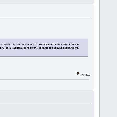
änsä vasten ja tuntea sen lämpö;
voidakseni painaa pääni hänen
iin, jotka käsittääkseni eivät koskaan olleet kuulleet karkeata
Kirjattu