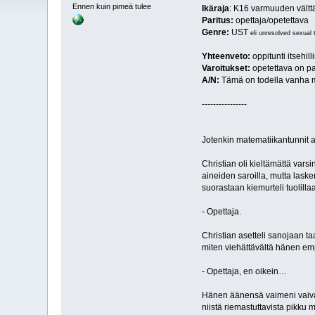
Ennen kuin pimeä tulee
Ikäraja
: K16 varmuuden vältt
Paritus:
opettaja/opetettava
Genre:
UST
eli unresolved sexual 
Yhteenveto:
oppitunti itsehil
Varoitukset:
opetettava on pa
A/N:
Tämä on todella vanha mut
----------------
Jotenkin matematiikantunnit a
Christian oli kieltämättä var
aineiden saroilla, mutta laske
suorastaan kiemurteli tuolill
- Opettaja.
Christian asetteli sanojaan t
miten viehättävältä hänen e
- Opettaja, en oikein…
Hänen äänensä vaimeni vaivautu
niistä riemastuttavista pikku 