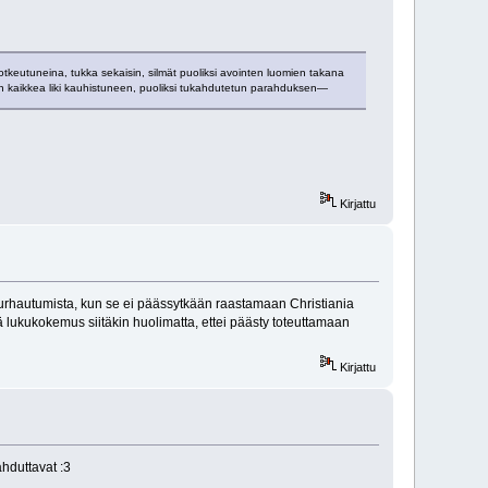
sotkeutuneina, tukka sekaisin, silmät puoliksi avointen luomien takana
 kaikkea liki kauhistuneen, puoliksi tukahdutetun parahduksen—
Kirjattu
oi turhautumista, kun se ei päässytkään raastamaan Christiania
eä lukukokemus siitäkin huolimatta, ettei päästy toteuttamaan
Kirjattu
ahduttavat :3