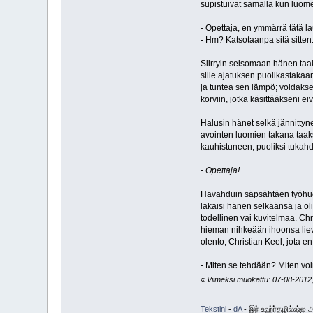
supistuivat samalla kun luo
- Opettaja, en ymmärrä tätä la
- Hm? Katsotaanpa sitä sitten
Siirryin seisomaan hänen taak
sille ajatuksen puolikastakaa
ja tuntea sen lämpö; voidakse
korviin, jotka käsittääkseni e
Halusin hänet selkä jännittyne
avointen luomien takana taak
kauhistuneen, puoliksi tuka
-
Opettaja!
Havahduin säpsähtäen työhuone
lakaisi hänen selkäänsä ja oli 
todellinen vai kuvitelmaa. C
hieman nihkeään ihoonsa liev
olento, Christian Keel, jota e
- Miten se tehdään? Miten voi
«
Viimeksi muokattu: 07-08-2012, 
Tekstini
-
dA
- இந் உஹ்ர்தழில்ஷ்ஐ