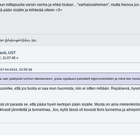
 mun mittapuulla varsin vanha ja ehkä hiukan... "varhaisvaiheinen", mutta hienoa jos 
ä pään sisälle ja kiihkeää oikein =3=
 அன ஜ்ங்ஞ்கஓல்ஆித்வு. ௸.
slash, UST
, 11:07:48 »
 07-04-2012, 23:55:36
a vain päätyivät tuohon tilanteeseen, jossa oppilaani painiskeli trigonometristen ja minä itse mor
itusvirke, että jos tuolla ei saa mun huomiota, niin ei sitten millään. Repäisevä, hy
ssä oli parasta se, että pääsi hyvin kertojan pään sisälle. Musta on aina mielenkiint
ivasti jännitettä ja tunnelmaa. Joo, kyllä tässä oli kovasti tiivis tunnelma ja aihepii