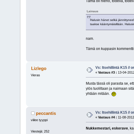
Tämä oli hieno, todella, todel
Lainaus
Halusin hänet selkä jännittyneel
taakse kääntymäisillään. Halus
nam.
Tämä on kuppasin kommentti h
Vs: Itsehillintä K15 // o
Lizlego
«
Vastaus #3 :
13-04-2012
Vieras
Musta tässä oli parasta se, et
ylös tuoliltaan ja naimaan sit
yhtään mitään.
Vs: Itsehillintä K15 // o
peccantis
«
Vastaus #4 :
11-08-2012
viilee tyyppi
Nukkemestari, eskerave
, k
Viestejä: 252