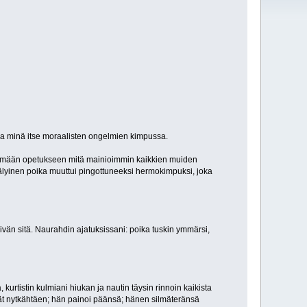
n ja minä itse moraalisten ongelmien kimpussa.
kittymään opetukseen mitä mainioimmin kaikkien muiden
ä-älyinen poika muuttui pingottuneeksi hermokimpuksi, joka
ivän sitä. Naurahdin ajatuksissani: poika tuskin ymmärsi,
urtistin kulmiani hiukan ja nautin täysin rinnoin kaikista
yivät nytkähtäen; hän painoi päänsä; hänen silmäteränsä