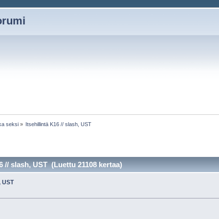
oorumi
ka seksi
»
Itsehillintä K16 // slash, UST
16 // slash, UST (Luettu 21108 kertaa)
h, UST
»