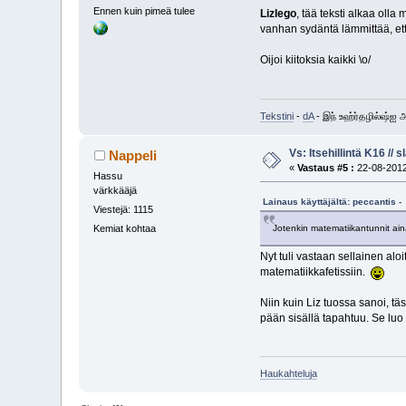
Ennen kuin pimeä tulee
Lizlego
, tää teksti alkaa olla
vanhan sydäntä lämmittää, ett
Oijoi kiitoksia kaikki \o/
Tekstini
-
dA
- இந் உஹ்ர்தழில்ஷ்ஐ
Vs: Itsehillintä K16 // 
Nappeli
«
Vastaus #5 :
22-08-2012
Hassu
värkkääjä
Lainaus käyttäjältä: peccantis -
Viestejä: 1115
Jotenkin matematiikantunnit ain
Kemiat kohtaa
Nyt tuli vastaan sellainen alo
matematiikkafetissiin.
Niin kuin Liz tuossa sanoi, tä
pään sisällä tapahtuu. Se luo k
Haukahteluja