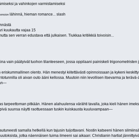
ämiseksi ja vahinkojen varmistamiseksi
lähinnä, hieman romance... slash
tension
linnästä
ri kuukautta vajaa 15
ta sen verran edustava että julkaisen. Tiukkaa kritiikkiä toivoisin...
ina vain päätyivät tuohon tilanteeseen, jossa oppilaani painiskeli trigonometriste
sin eriskummallinen olento. Hän menestyi kiitettävästi opinnoissaan ja kykeni kes
ntotunnilla oli aivan outo ääni kellossa. Muutoin niin levollisen itsevarma ja teräv
aan—
aas tarpeettoman pitkään. Hänen alahuulensa värähti tavalla, joka kieli hänen imeks
mpivä suunsa näytti raottuessaan tuskin kuiskausta kuuluvampaan—
neesti samalla hetkellä kun tajusin tuijottavani. Nostin katseeni hänen silmiinsä, k
muutoksista, jotka näennäisen tuima ilmeeni sai aikaan: Christianin hartiat jännitt