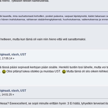
la hieno. Tykkäsin tekstin karkeudesta.
lä kaarella, rinta rauhattomasti kohoillen, posket palavina, varpaat kipristyneitä, kädet lakanaan 
in hänen inahduksensa, rahisevan sisäänhengityksensä, huohotuksensa, vaikerruksensa ja ennen
etkeen, mutta kun tämä oli vain niin
hieno
että veti sanattomaksi.
riginaali, slash, UST
, 17:05:14 »
tä tässä pääsi sopivasti kertojan pään sisälle. Henkilö tuotiin tosi lähelle, mutta v
ä.
Olisi pitänyt lukea otsikko ja muistaa UST.
Mutta tämä oli siis oikein kiihk
riginaali, slash, UST
, 14:01:25 »
arkeaa? Eeeexcellent, se sopii minulle erittäin hyvin :3 Ei hätiä, lyhyetkin terveiset il