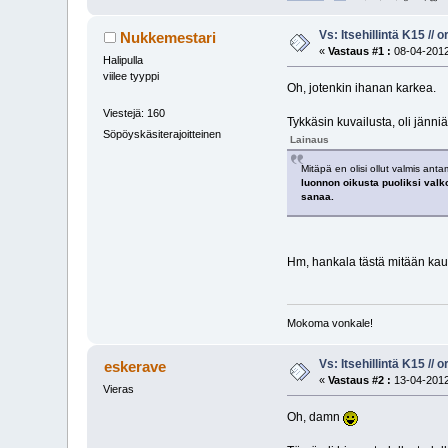
Vs: Itsehillintä K15 // o
Nukkemestari
«
Vastaus #1 :
08-04-2012
Halipulla
viilee tyyppi
Oh, jotenkin ihanan karkea.
Viestejä: 160
Tykkäsin kuvailusta, oli jänniä
Söpöyskäsiterajoitteinen
Lainaus
Mitäpä en olisi ollut valmis an
luonnon oikusta puoliksi valko
sanaa.
Hm, hankala tästä mitään kauh
Mokoma vonkale!
Vs: Itsehillintä K15 // o
eskerave
«
Vastaus #2 :
13-04-2012
Vieras
Oh, damn