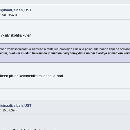
riginaali, slash, UST
, 00:01:37 »
 yksityiskohtia kuten
tamaan voidakseni tarttua Christianin ranteisiin omistajan elkein ja painautua hänen kapeaa selkä
isiin, puoliksi mustiin hiuksiinsa ja kuiskia hävyttömyyksiä noihin tilastoja uhmaaviin korv
een pitkää kommenttia rakennella, sori...
riginaali, slash, UST
, 15:57:39 »