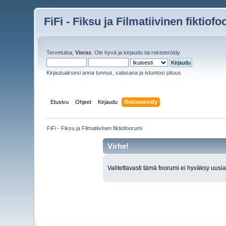
FiFi - Fiksu ja Filmatiivinen fiktiof
Tervetuloa,
Vieras
. Ole hyvä ja
kirjaudu
tai
rekisteröidy
.
Kirjautuaksesi anna tunnus, salasana ja istuntosi pituus
Etusivu
Ohjeet
Kirjaudu
Rekisteröidy
FiFi - Fiksu ja Filmatiivinen fiktiofoorumi
Virhe!
Valitettavasti tämä foorumi ei hyväksy uusia 