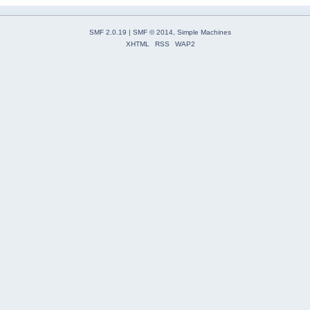
SMF 2.0.19
|
SMF © 2014
,
Simple Machines
XHTML
RSS
WAP2