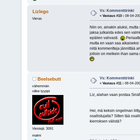
Vs: Kommenttirinki
Lizlego
«
Vastaus #10 :
08-04-200
Vieras
Niin on, ainakin aluksi, mutta
jaksa julkaista edes sen valm
epäilen vahvasti.
Periaatte
mutta en vaan saa aikaiseksi 
niitä kommentteja jännittää 
jolloin on melkein ihan sama m
Vs: Kommenttirinki
Beelsebutt
«
Vastaus #11 :
08-04-200
vähemmän
viilee tyyppi
Liz, alahan vaan postaa Sinä
Hei, mä keksin ongelman liittye
osallistujalta? Sitten tää osa
kierroksen välistä?
Viestejä: 3091
malmi