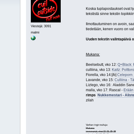
Koska tuplapostaukset ovat typ
tekstistä sinne tekstin topikkiin
Ilmottautuminen on avoin, saa 
Viestejä: 3091
tiedetään, kenen vuoro on vali
malmi
Uuden tekstin valintapäivä 
Mukana:
Beelsebutt, vko 12:
Q+Black: 
culliina, vko 13:
Kaitz: Polttor
Fiorella, vko 14:[/b]
Celeporn:
Lavande, vko 15:
Culliina - T
Lizlego, vko 16: Aladdin San
malla, vko 17: Rascal -
Erään
rimps
Nukkemestari - Aliste
zilah
Vanhan ringin touhuja:
Mukana:
immmortal, vkot 22-23, 35-38