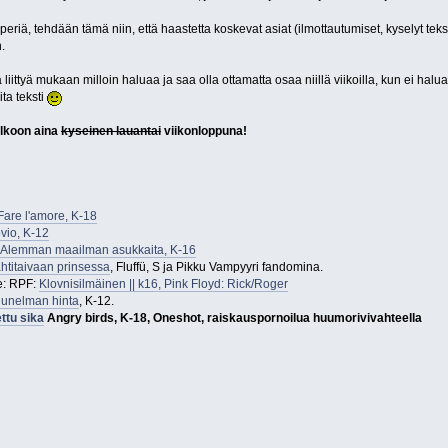
eriä, tehdään tämä niin, että haastetta koskevat asiat (ilmottautumiset, kyselyt tekst
.
liittyä mukaan milloin haluaa ja saa olla ottamatta osaa niillä viikoilla, kun ei halu
ta teksti
olkoon aina
kyseinen lauantai
viikonloppuna!
Fare l'amore, K-18
ovio, K-12
 Alemman maailman asukkaita, K-16
ähtitaivaan prinsessa
, Fluffü, S ja Pikku Vampyyri fandomina.
e: RPF:
Klovnisilmäinen || k16, Pink Floyd: Rick/Roger
 unelman hinta
, K-12.
ttu sika
Angry birds, K-18, Oneshot, raiskauspornoilua huumorivivahteella