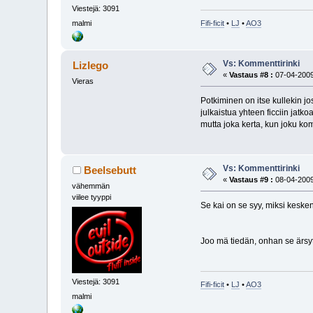
Viestejä: 3091
Fifi-ficit
•
LJ
•
AO3
malmi
Vs: Kommenttirinki
Lizlego
«
Vastaus #8 :
07-04-2009
Vieras
Potkiminen on itse kullekin 
julkaistua yhteen ficciin jatko
mutta joka kerta, kun joku k
Vs: Kommenttirinki
Beelsebutt
«
Vastaus #9 :
08-04-2009
vähemmän
viilee tyyppi
Se kai on se syy, miksi keske
Joo mä tiedän, onhan se ärsytt
Viestejä: 3091
Fifi-ficit
•
LJ
•
AO3
malmi