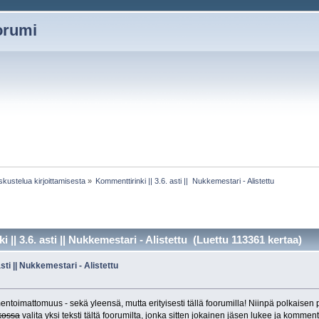
oorumi
ustelua kirjoittamisesta
»
Kommenttirinki || 3.6. asti ||  Nukkemestari - Alistettu
 || 3.6. asti || Nukkemestari - Alistettu (Luettu 113361 kertaa)
sti || Nukkemestari - Alistettu
ntoimattomuus - sekä yleensä, mutta erityisesti tällä foorumilla! Niinpä polkaisen p
kossa
valita yksi teksti tältä foorumilta, jonka sitten jokainen jäsen lukee ja komment