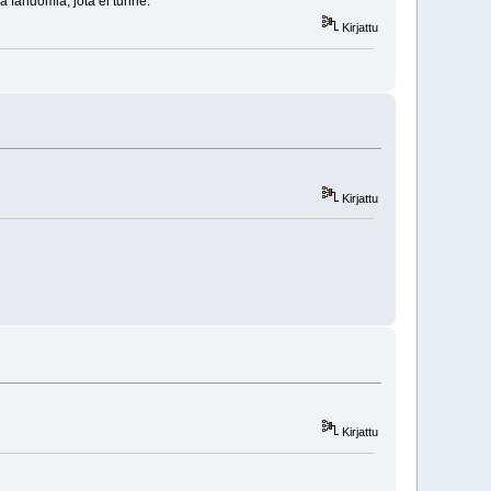
aa fandomia, jota ei tunne.
Kirjattu
Kirjattu
Kirjattu