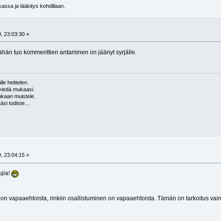
sa ja lääkitys kohdillaan.
, 23:03:30 »
 vähän tuo kommenttien antaminen on jäänyt syrjälle.
le heittelen.
viedä mukaasi.
ukaan muistele.
täsi todiste…
, 23:04:15 »
ujia!
on vapaaehtoista, rinkiin osallistuminen on vapaaehtoista. Tämän on tarkoitus va