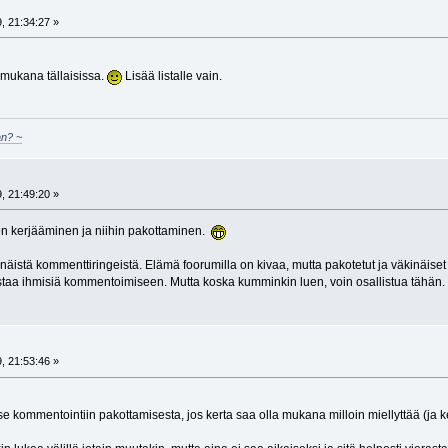
, 21:34:27 »
 mukana tällaisissa.
Lisää listalle vain.
an? ~
, 21:49:20 »
n kerjääminen ja niihin pakottaminen.
äistä kommenttiringeistä. Elämä foorumilla on kivaa, mutta pakotetut ja väkinäise
taa ihmisiä kommentoimiseen. Mutta koska kumminkin luen, voin osallistua tähän.
, 21:53:46 »
e kommentointiin pakottamisesta, jos kerta saa olla mukana milloin miellyttää (ja k