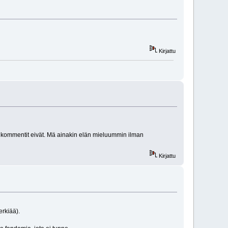
Kirjattu
t kommentit eivät. Mä ainakin elän mieluummin ilman
Kirjattu
erkiää).