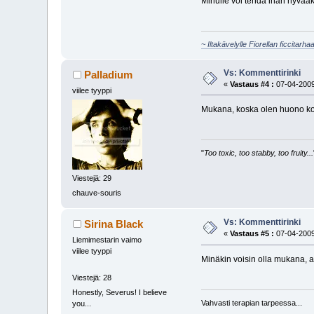
Minulle voi tehdä ihan hyvääki
~ Iltakävelylle Fiorellan ficcitarha
Vs: Kommenttirinki
Palladium
«
Vastaus #4 :
07-04-2009
viilee tyyppi
Mukana, koska olen huono k
"
Too toxic, too stabby, too fruity...
Viestejä: 29
chauve-souris
Vs: Kommenttirinki
Sirina Black
«
Vastaus #5 :
07-04-2009
Liemimestarin vaimo
viilee tyyppi
Minäkin voisin olla mukana, ai
Viestejä: 28
Honestly, Severus! I believe
Vahvasti terapian tarpeessa...
you...