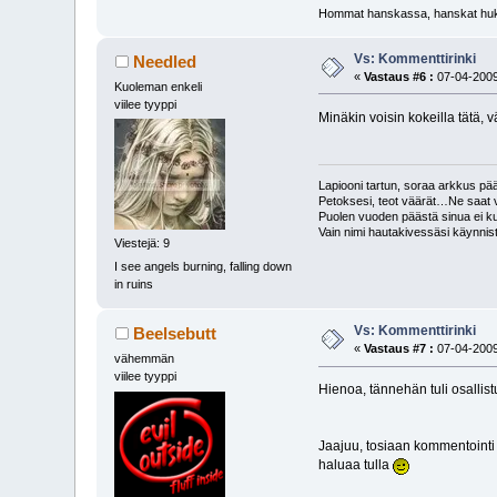
Hommat hanskassa, hanskat hukas
Vs: Kommenttirinki
Needled
«
Vastaus #6 :
07-04-2009
Kuoleman enkeli
viilee tyyppi
Minäkin voisin kokeilla tätä,
Lapiooni tartun, soraa arkkus pääl
Petoksesi, teot väärät…Ne saat 
Puolen vuoden päästä sinua ei k
Vain nimi hautakivessäsi käynnis
Viestejä: 9
I see angels burning, falling down
in ruins
Vs: Kommenttirinki
Beelsebutt
«
Vastaus #7 :
07-04-2009
vähemmän
viilee tyyppi
Hienoa, tännehän tuli osallist
Jaajuu, tosiaan kommentointi 
haluaa tulla