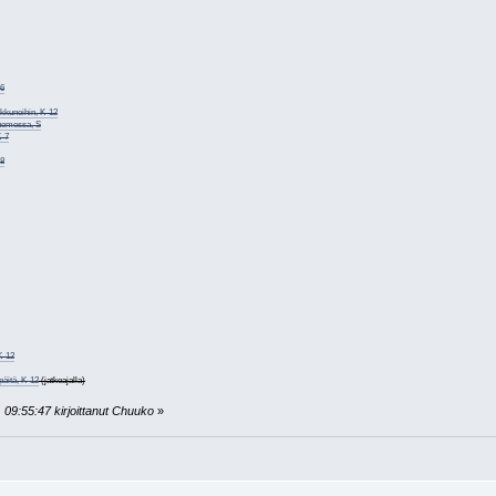
16
kkunoihin, K-12
Suomessa, S
K-7
18
K-12
npäitä, K-12
(jatkoajalla)
 09:55:47 kirjoittanut Chuuko
»