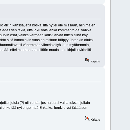
o -ficin kanssa, että koska sitä nyt ei ole missään, niin mä en
ä edes sen takia, että joku voisi ehkä kommentoida, vaikka
loputkin osat, vaikka varmaan kaikki arvaa miten siinä käy,
hto siitä kumminkin vuosien mittaan häipyy. Jotenkin aluksi
on huomattavasti vähemmän viimeisteltyä kuin myöhemmin,
ietää, ettei muuta enää mitään muuta kuin kirjoitusvirheitä.
Kirjattu
telijoista (?) niin entäs jos haluaisi valita tekstin joltain
Vai onko tää nyt ongelma? Ehkä ko. henkilö voi jättää sen
Kirjattu