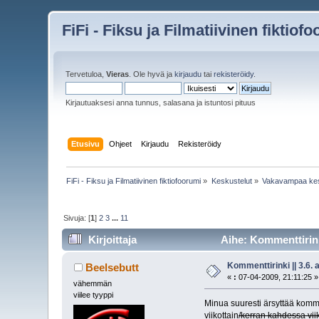
FiFi - Fiksu ja Filmatiivinen fiktiof
Tervetuloa,
Vieras
. Ole hyvä ja
kirjaudu
tai
rekisteröidy
.
Kirjautuaksesi anna tunnus, salasana ja istuntosi pituus
Etusivu
Ohjeet
Kirjaudu
Rekisteröidy
FiFi - Fiksu ja Filmatiivinen fiktiofoorumi
»
Keskustelut
»
Vakavampaa kesk
Sivuja: [
1
]
2
3
...
11
Kirjoittaja
Aihe: Kommenttirinki
Kommenttirinki || 3.6. a
Beelsebutt
«
:
07-04-2009, 21:11:25 »
vähemmän
viilee tyyppi
Minua suuresti ärsyttää komme
viikottain
/kerran kahdessa vii