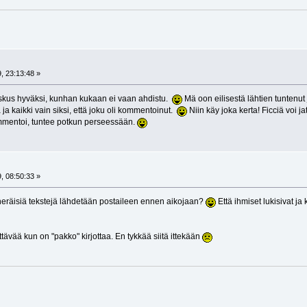
, 23:13:48 »
joskus hyväksi, kunhan kukaan ei vaan ahdistu.
Mä oon eilisestä lähtien tuntenu
a ja kaikki vain siksi, että joku oli kommentoinut.
Niin käy joka kerta! Ficciä voi j
ommentoi, tuntee potkun perseessään.
, 08:50:33 »
neräisiä tekstejä lähdetään postaileen ennen aikojaan?
Että ihmiset lukisivat ja
ävää kun on "pakko" kirjottaa. En tykkää siitä ittekään