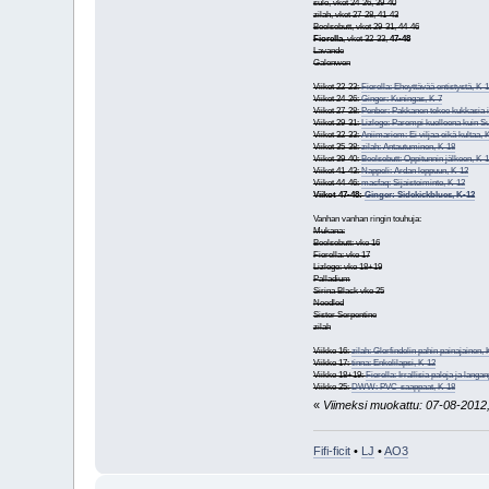
sulo, vkot 24-26, 39-40
zilah, vkot 27-28, 41-43
Beelsebutt, vkot 29-31, 44-46
Fiorella
, vkot 32-33,
47-48
Lavande
Galenwen
Viikot 22-23:
Fiorella: Eheyttävää entistystä, K-
Viikot 24-26:
Ginger: Kuningas, K-7
Viikot 27-28:
Penber: Pakkanen tekee kukkasia i
Viikot 29-31:
Lizlego: Parempi kuolleena kuin 
Viikot 32-33:
Aniimariem: Ei viljaa eikä kultaa, 
Viikot 35-38:
zilah: Antautuminen, K-18
Viikot 39-40:
Beelsebutt: Oppitunnin jälkeen, K-
Viikot 41-43:
Nappeli: Ardan loppuun, K-12
Viikot 44-46:
macfaq: Sijaistoiminto, K-12
Viikot 47-48:
Ginger: Sidekickblues, K-12
Vanhan vanhan ringin touhuja:
Mukana:
Beelsebutt: vko 16
Fiorella: vko 17
Lizlego: vko 18+19
Palladium
Sirina Black vko 25
Needled
Sister Serpentine
zilah
Viikko 16:
zilah: Glorfindelin pahin painajainen, 
Viikko 17:
tinna: Enkelilapsi, K-12
Viikko 18+19:
Fiorella: Irrallisia paloja ja langa
Viikko 25:
DWW: PVC-saappaat, K-18
«
Viimeksi muokattu: 07-08-2012,
Fifi-ficit
•
LJ
•
AO3