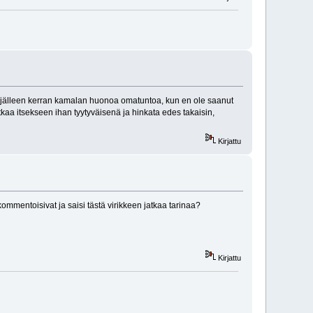
t jälleen kerran kamalan huonoa omatuntoa, kun en ole saanut
atkaa itsekseen ihan tyytyväisenä ja hinkata edes takaisin,
Kirjattu
 kommentoisivat ja saisi tästä virikkeen jatkaa tarinaa?
Kirjattu