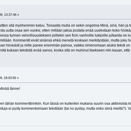
9, 13:37:46 »
 sitten sitä myöhemmin katuu. Toisaalta mulla on sekin ongelma Minä, sinä, hän ja tu
ista uutta osaa sen vuoksi, etten millään jaksa postata enää uudestaan koko höskä
essa tunnen velvollisuudekseni joillekin sen ficin vanhoille lukijoille julkaista ne 
millään. Kommentit eivät sinänsä ehkä menetä koskaan merkitystään, mutta joku ho
aivan hirveästi ja niille panee enemmän painoa, vaikka nimenomaan aluksi teksti 
itä kukaan tekstistä enää sanoo, koska sitä on muhinut itsekseen niin kauan, että t
9, 18:03:56 »
Minää tänne!
n tähän kommenttirinkiin. Kun tässä on kuitenkin mukana suurin osa aktiivisista kirjoit
llistuja ei pysty kommentoimaan tekstiään (tai no pystyy, mutta onko siinä mieltä?). 