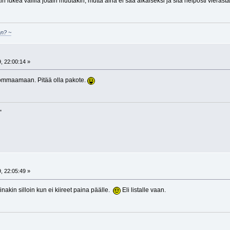
n lukea välillä jotain muutakin, mutta aina ei saa aikaiseksi ja sitä helposti vierast
an? ~
, 22:00:14 »
ommaamaan. Pitää olla pakote.
"
, 22:05:49 »
nakin silloin kun ei kiireet paina päälle.
Eli listalle vaan.