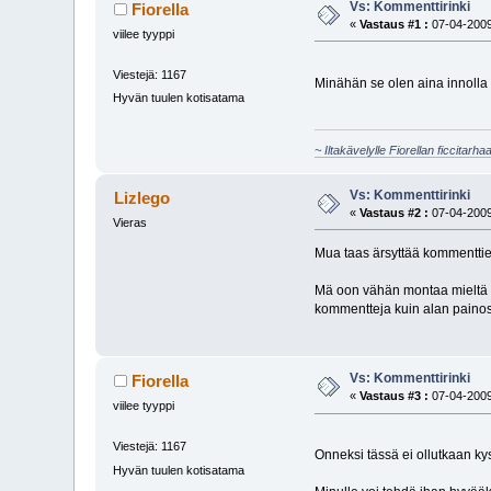
Vs: Kommenttirinki
Fiorella
«
Vastaus #1 :
07-04-2009
viilee tyyppi
Viestejä: 1167
Minähän se olen aina innolla
Hyvän tuulen kotisatama
~ Iltakävelylle Fiorellan ficcitarha
Vs: Kommenttirinki
Lizlego
«
Vastaus #2 :
07-04-2009
Vieras
Mua taas ärsyttää kommenttie
Mä oon vähän montaa mieltä n
kommentteja kuin alan painos
Vs: Kommenttirinki
Fiorella
«
Vastaus #3 :
07-04-2009
viilee tyyppi
Viestejä: 1167
Onneksi tässä ei ollutkaan kys
Hyvän tuulen kotisatama