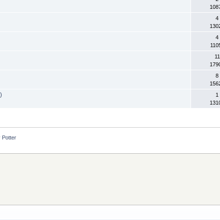
108
4
130
4
110
11
179
8
156
)
1
131
 Potter