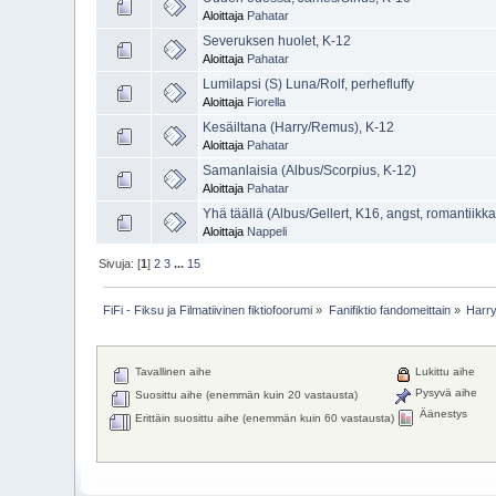
Aloittaja
Pahatar
Severuksen huolet, K-12
Aloittaja
Pahatar
Lumilapsi (S) Luna/Rolf, perhefluffy
Aloittaja
Fiorella
Kesäiltana (Harry/Remus), K-12
Aloittaja
Pahatar
Samanlaisia (Albus/Scorpius, K-12)
Aloittaja
Pahatar
Yhä täällä (Albus/Gellert, K16, angst, romantiikka
Aloittaja
Nappeli
Sivuja: [
1
]
2
3
...
15
FiFi - Fiksu ja Filmatiivinen fiktiofoorumi
»
Fanifiktio fandomeittain
»
Harry
Tavallinen aihe
Lukittu aihe
Pysyvä aihe
Suosittu aihe (enemmän kuin 20 vastausta)
Äänestys
Erittäin suosittu aihe (enemmän kuin 60 vastausta)