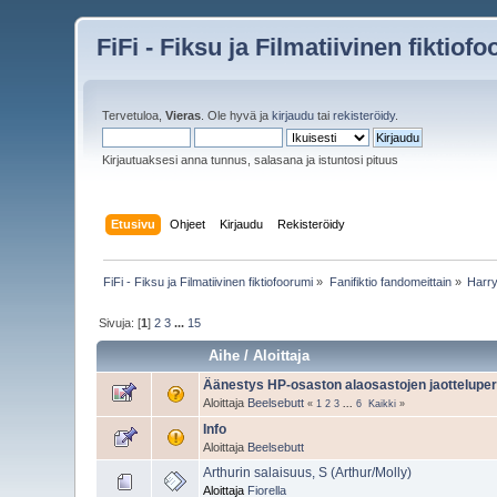
FiFi - Fiksu ja Filmatiivinen fiktiof
Tervetuloa,
Vieras
. Ole hyvä ja
kirjaudu
tai
rekisteröidy
.
Kirjautuaksesi anna tunnus, salasana ja istuntosi pituus
Etusivu
Ohjeet
Kirjaudu
Rekisteröidy
FiFi - Fiksu ja Filmatiivinen fiktiofoorumi
»
Fanifiktio fandomeittain
»
Harry
Sivuja: [
1
]
2
3
...
15
Aihe
/
Aloittaja
Äänestys HP-osaston alaosastojen jaotteluperu
Aloittaja
Beelsebutt
«
1
2
3
...
6
Kaikki
»
Info
Aloittaja
Beelsebutt
Arthurin salaisuus, S (Arthur/Molly)
Aloittaja
Fiorella