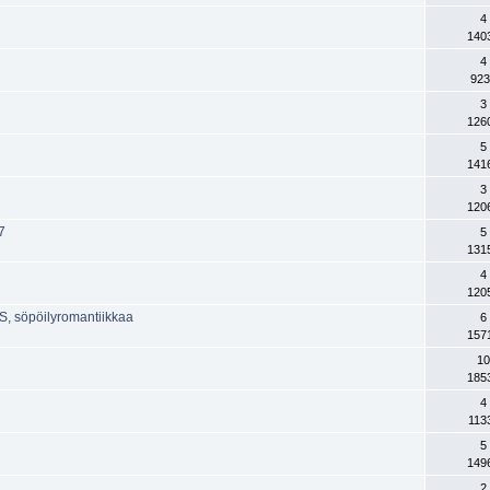
4
140
4
923
3
126
5
141
3
120
7
5
131
a
4
120
, söpöilyromantiikkaa
6
157
10
185
4
113
5
149
2