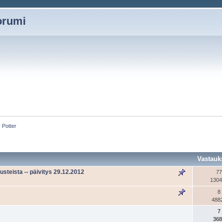
oorumi
 Potter
Vastauk
steista -- päivitys 29.12.2012
77
1304
8
488
7
368