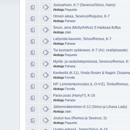
Jouluahven, K-7 (Severus/Sirius, Harry)
Aloittaja
Paquette
Onnen aikaa, Severus/Regulus, K-7
Aloittaja
Pahatar
Sinun, aina (Molly/Arthur) S Haikeaa fluffya
Aloittaja
zilah
Lahjoista kaunein, Sirius/Remus, K-7
Aloittaja
Pahatar
Tie tuomarin sydämeen, K-7 (AU, realityhaaste)
Aloittaja
Paquette
Myötä- ja vastoinkäymisissä, Severus/Remus, K-
Aloittaja
Pahatar
Kierteellä (K-11), Vinda Rosier & Nagini. Draam
Aloittaja
Fiorella
HP: Lemmentunnustus (L-O-V-E), Tonks/Remus, S
Aloittaja
Fiorella
Paras joulu (Harry/?), K-16
Aloittaja
Pahatar
Jälleennäkeminen K-12 (Sirius ja Lihava Lady)
Aloittaja
zilah
Joulun kuu (Remus ja Severus, S)
Aloittaja
Paquette
Uuden edessä, James/Sirius, K-16