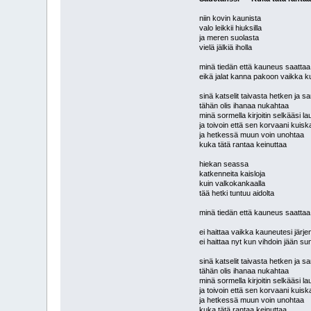
niin kovin kaunista
valo leikkii hiuksilla
ja meren suolasta
vielä jälkiä iholla
minä tiedän että kauneus saattaa
eikä jalat kanna pakoon vaikka 
sinä katselit taivasta hetken ja sa
tähän olis ihanaa nukahtaa
minä sormella kirjoitin selkääsi l
ja toivoin että sen korvaani kuisk
ja hetkessä muun voin unohtaa
kuka tätä rantaa keinuttaa
hiekan seassa
katkenneita kaisloja
kuin valkokankaalla
tää hetki tuntuu aidolta
minä tiedän että kauneus saattaa 
ei haittaa vaikka kauneutesi järj
ei haittaa nyt kun vihdoin jään s
sinä katselit taivasta hetken ja sa
tähän olis ihanaa nukahtaa
minä sormella kirjoitin selkääsi l
ja toivoin että sen korvaani kuisk
ja hetkessä muun voin unohtaa
kuka tätä rantaa keinuttaa