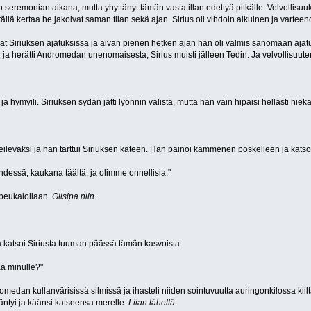
seremonian aikana, mutta yhyttänyt tämän vasta illan edettyä pitkälle. Velvollisuuk
llä kertaa he jakoivat saman tilan sekä ajan. Sirius oli vihdoin aikuinen ja varteen
at Siriuksen ajatuksissa ja aivan pienen hetken ajan hän oli valmis sanomaan ajatuk
n ja herätti Andromedan unenomaisesta, Sirius muisti jälleen Tedin. Ja velvollisuute
a hymyili. Siriuksen sydän jätti lyönnin välistä, mutta hän vain hipaisi hellästi hi
levaksi ja hän tarttui Siriuksen käteen. Hän painoi kämmenen poskelleen ja katsoi
hdessä, kaukana täältä, ja olimme onnellisia."
 peukalollaan.
Olisipa niin.
katsoi Siriusta tuuman päässä tämän kasvoista.
aa minulle?"
omedan kullanvärisissä silmissä ja ihasteli niiden sointuvuutta auringonkilossa kiil
ääntyi ja käänsi katseensa merelle.
Liian lähellä.