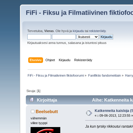
FiFi - Fiksu ja Filmatiivinen fiktiof
Tervetuloa,
Vieras
. Ole hyvä ja
kirjaudu
tai
rekisteröidy
.
Kirjautuaksesi anna tunnus, salasana ja istuntosi pituus
Etusivu
Ohjeet
Kirjaudu
Rekisteröidy
FiFi - Fiksu ja Filmatiivinen fiktiofoorumi
»
Fanifiktio fandomeittain
»
Harry
Sivuja: [
1
]
Kirjoittaja
Aihe: Katkenneita k
Katkenneita kaisloja (
Beelsebutt
«
:
09-06-2013, 12:23:55 
vähemmän
viilee tyyppi
Ja kun tyrsky rikkoutui rantak