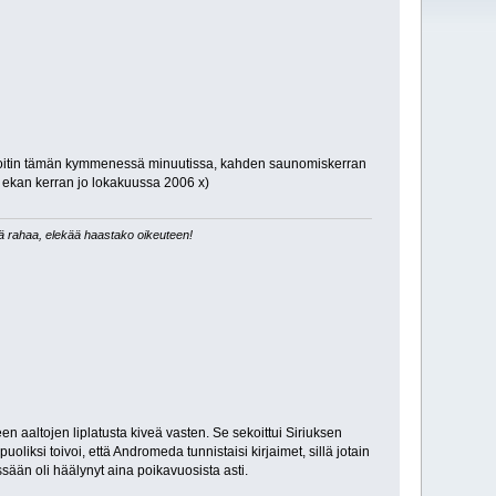
ä kirjoitin tämän kymmenessä minuutissa, kahden saunomiskerran
istu ekan kerran jo lokakuussa 2006 x)
tä rahaa, elekää haastako oikeuteen!
 aaltojen liplatusta kiveä vasten. Se sekoittui Siriuksen
oliksi toivoi, että Andromeda tunnistaisi kirjaimet, sillä jotain
ään oli häälynyt aina poikavuosista asti.