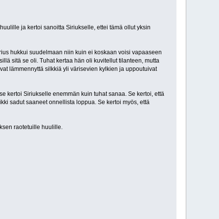
lle ja kertoi sanoitta Siriukselle, ettei tämä ollut yksin
Sirius hukkui suudelmaan niin kuin ei koskaan voisi vapaaseen
 sitä se oli. Tuhat kertaa hän oli kuvitellut tilanteen, mutta
at lämmennyttä silkkiä yli värisevien kylkien ja uppoutuivat
se kertoi Siriukselle enemmän kuin tuhat sanaa. Se kertoi, että
aikki sadut saaneet onnellista loppua. Se kertoi myös, että
en raotetuille huulille.