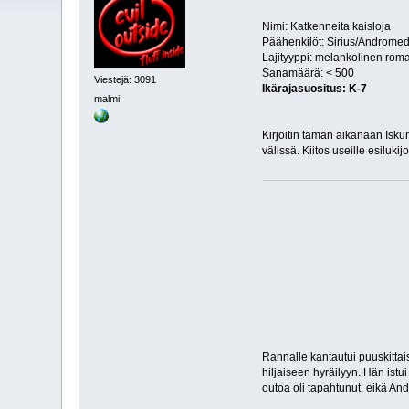
Nimi: Katkenneita kaisloja
Päähenkilöt: Sirius/Androme
Lajityyppi: melankolinen roma
Sanamäärä: < 500
Viestejä: 3091
Ikärajasuositus: K-7
malmi
Kirjoitin tämän aikanaan Isku
välissä. Kiitos useille esiluki
Rannalle kantautui puuskittai
hiljaiseen hyräilyyn. Hän istui
outoa oli tapahtunut, eikä An