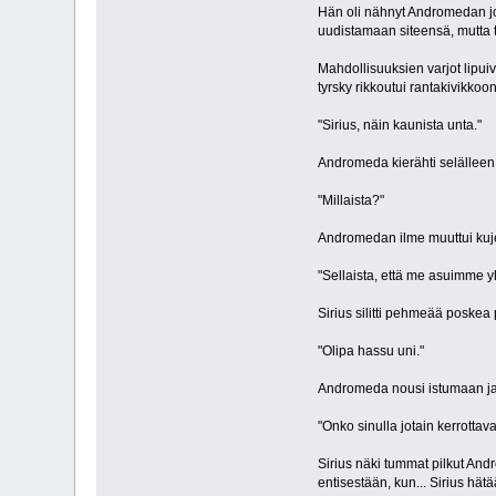
Hän oli nähnyt Andromedan jo 
uudistamaan siteensä, mutta tä
Mahdollisuuksien varjot lipuiv
tyrsky rikkoutui rantakivikkoo
"Sirius, näin kaunista unta."
Andromeda kierähti selälleen j
"Millaista?"
Andromedan ilme muuttui kujei
"Sellaista, että me asuimme y
Sirius silitti pehmeää poskea
"Olipa hassu uni."
Andromeda nousi istumaan ja 
"Onko sinulla jotain kerrottav
Sirius näki tummat pilkut Andr
entisestään, kun... Sirius hät