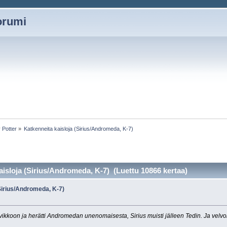
oorumi
 Potter
»
Katkenneita kaisloja (Sirius/Andromeda, K-7)
aisloja (Sirius/Andromeda, K-7) (Luettu 10866 kertaa)
Sirius/Andromeda, K-7)
»
ivikkoon ja herätti Andromedan unenomaisesta, Sirius muisti jälleen Tedin. Ja velvo