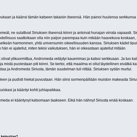
ukaan ja käänsi tämän katseen takaisin itseensä. Hän painoi huulensa serkkunsa huuli
eät, ne sulattivat Siriuksen itseensä kiinni ja antoivat hunajan virrata vapaasti. 
odellisuus saattoikaan olla niin paljon parempaa kuin mikään haavekuva koskaan, sillä
n selkeän harmoninen, yhtä universumin oikeellisuuden kanssa. Siriuksen kädet lipuiv
 hän ei ajatellut, miten tekisi vaikutuksen, hän ei oikeastaan ajatellut mitään.
it olivat ylikuormittua, Andromeda vetäytyi kauemmas ja katsoi serkkuaan. Ja tuo kat
a mistä puolestaan piti kiinni. Se kertoi, että maailma ei ollut täydellinen eivätkä k
daa ja Andromeda Siriusta, tämän suudelman tuli riittää. Siriuksen sydän murtui.
leen ja pudisti hiekat puvustaan. Hän siirsi sormenpäillään muiston makeasta Siriuks
uiskasi ja kääntyi kohti juhlapaikkaa.
romeda ei kääntynyt katsomaan taakseen. Eikä hän nähnyt Siriusta enää koskaan.
 keinuttaa?