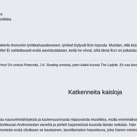
da
ntiikka
nkierto-foorumin lyriikkahaasteeseen, lyriikat löytyvät ficin lopusta. Muistan, ett
joille! Ei valitettavasti enää aavistustakaan, keitä he olivat, sillä tämä ficci on julka
Hox! En omista Pottereita, J.K. Rowling omistaa, joten kaikki kunnia The Ladylle. En saa täs
Katkenneita kaisloja
sia naurunhelähdyksiä ja tuulensuunnasta riippuvaista musiikkia, mutta enimmäkseen
 torkkuvan Andromedan vierellä ja piirteli hajamielisiä kuvioita tämän selkään. Hän pu
dromeda enää ollutkaan se kaukainen, tavoittamaton haavekuva, joka hänen mieless