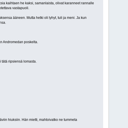
sia kaihtaen he kaksi, samanlaista, olivat karanneet rannalle
otettava vastapuoli.
sensa ääneen. Mutta hetki oli lyhyt, tuli ja meni. Ja kun
nsa.
ekan Andromedan poskelta.
 tätä ripsiensä lomasta.
täviin hiuksiin. Hän mietti, mahtoivatko ne tummeta