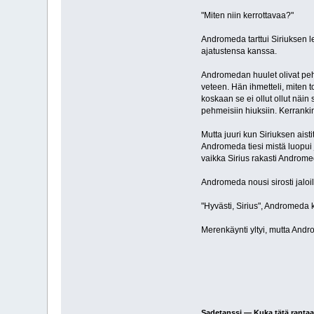
"Miten niin kerrottavaa?"
Andromeda tarttui Siriuksen le
ajatustensa kanssa.
Andromedan huulet olivat pehm
veteen. Hän ihmetteli, miten t
koskaan se ei ollut ollut näi
pehmeisiin hiuksiin. Kerrankin
Mutta juuri kun Siriuksen aist
Andromeda tiesi mistä luopui j
vaikka Sirius rakasti Androme
Andromeda nousi sirosti jaloil
"Hyvästi, Sirius", Andromeda k
Merenkäynti yltyi, mutta And
Sadetanssi — Kuka tätä rantaa