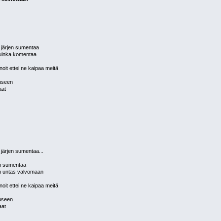
 järjen sumentaa
kuinka komentaa
noit ettei ne kaipaa meitä
auseen
aat
järjen sumentaa...
en sumentaa
un untas valvomaan
noit ettei ne kaipaa meitä
auseen
aat