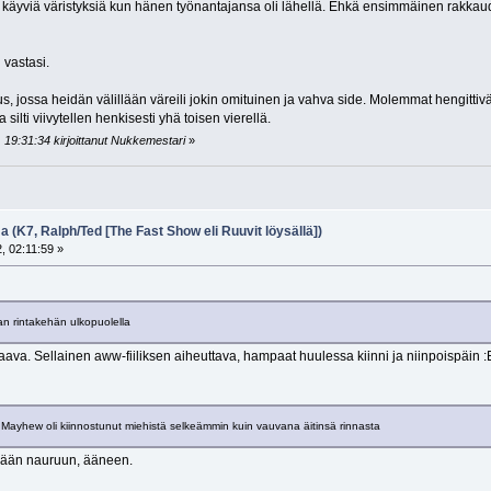
 käyviä väristyksiä kun hänen työnantajansa oli lähellä. Ehkä ensimmäinen rakkaud
 vastasi.
s, jossa heidän välillään väreili jokin omituinen ja vahva side. Molemmat hengittivä
ilti viivytellen henkisesti yhä toisen vierellä.
 19:31:34 kirjoittanut Nukkemestari
»
a (K7, Ralph/Ted [The Fast Show eli Ruuvit löysällä])
, 02:11:59 »
 rintakehän ulkopuolella
va. Sellainen aww-fiiliksen aiheuttava, hampaat huulessa kiinni ja niinpoispäin :
ph Mayhew oli kiinnostunut miehistä selkeämmin kuin vauvana äitinsä rinnasta
mään nauruun, ääneen.