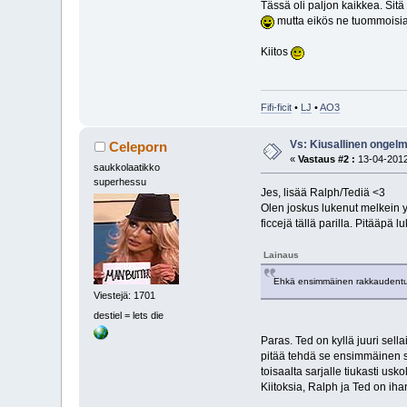
Tässä oli paljon kaikkea. Sitä
mutta eikös ne tuommoisia o
Kiitos
Fifi-ficit
•
LJ
•
AO3
Vs: Kiusallinen ongelm
Celeporn
«
Vastaus #2 :
13-04-2012
saukkolaatikko
superhessu
Jes, lisää Ralph/Tediä <3
Olen joskus lukenut melkein yh
ficcejä tällä parilla. Pitääpä 
Lainaus
Ehkä ensimmäinen rakkaudentunnu
Viestejä: 1701
destiel = lets die
Paras. Ted on kyllä juuri sella
pitää tehdä se ensimmäinen s
toisaalta sarjalle tiukasti us
Kiitoksia, Ralph ja Ted on iha