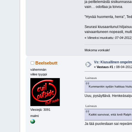
ja peittelemästä sisikunnassa
vain… odottaa ja toivoa.
”Hyvää huomenta, herra”, Ted
Seurasi kiusaantunut hiljaisuu
vaivaantuneen nopeasti, mutta s
«
Viimeksi muokattu: 07-04-2012,
Mokoma vonkale!
Vs: Kiusallinen ongelm
Beelsebutt
«
Vastaus #1 :
08-04-2012
vähemmän
viilee tyyppi
Lainaus
Kummankin sydän hakkaa hiukan
Uuu, pysäyttävä. Henkeäsalpaa
Lainaus
Viestejä: 3091
Kaikki sanoivat, että lordi Ral
malmi
Ja tää puolestaan sai repeä