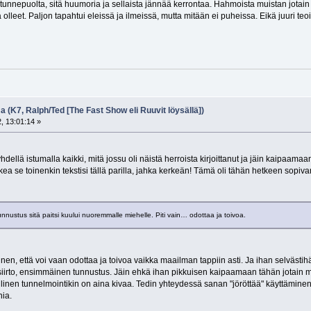
 tunnepuolta, sitä huumoria ja sellaista jännää kerrontaa. Hahmoista muistan jotain 
lleet. Paljon tapahtui eleissä ja ilmeissä, mutta mitään ei puheissa. Eikä juuri teo
a (K7, Ralph/Ted [The Fast Show eli Ruuvit löysällä])
, 13:01:14 »
dellä istumalla kaikki, mitä jossu oli näistä herroista kirjoittanut ja jäin kaipaama
lukea se toinenkin tekstisi tällä parilla, jahka kerkeän! Tämä oli tähän hetkeen sopiva
stus sitä paitsi kuului nuoremmalle miehelle. Piti vain… odottaa ja toivoa.
inen, että voi vaan odottaa ja toivoa vaikka maailman tappiin asti. Ja ihan selvästihä
iirto, ensimmäinen tunnustus. Jäin ehkä ihan pikkuisen kaipaamaan tähän jotain mu
kollinen tunnelmointikin on aina kivaa. Tedin yhteydessä sanan "jöröttää" käyttämin
nia.