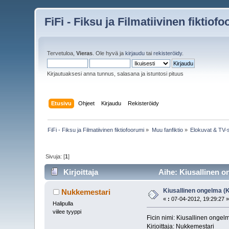
FiFi - Fiksu ja Filmatiivinen fiktiof
Tervetuloa,
Vieras
. Ole hyvä ja
kirjaudu
tai
rekisteröidy
.
Kirjautuaksesi anna tunnus, salasana ja istuntosi pituus
Etusivu
Ohjeet
Kirjaudu
Rekisteröidy
FiFi - Fiksu ja Filmatiivinen fiktiofoorumi
»
Muu fanfiktio
»
Elokuvat & TV-s
Sivuja: [
1
]
Kirjoittaja
Aihe: Kiusallinen on
Kiusallinen ongelma (K
Nukkemestari
«
:
07-04-2012, 19:29:27 
Halipulla
viilee tyyppi
Ficin nimi: Kiusallinen ongel
Kirjoittaja: Nukkemestari