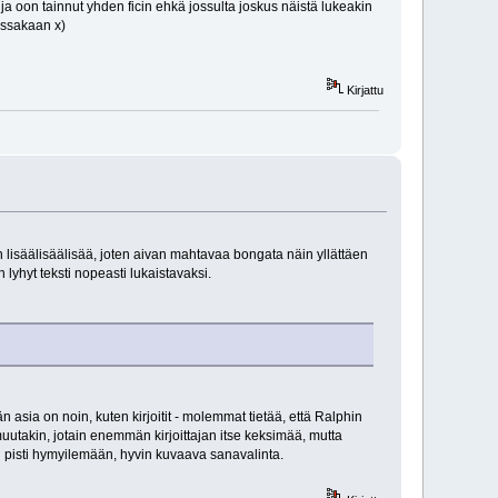
ja oon tainnut yhden ficin ehkä jossulta joskus näistä lukeakin
issakaan x)
Kirjattu
an lisäälisäälisää, joten aivan mahtavaa bongata näin yllättäen
n lyhyt teksti nopeasti lukaistavaksi.
n asia on noin, kuten kirjoitit - molemmat tietää, että Ralphin
utakin, jotain enemmän kirjoittajan itse keksimää, mutta
en pisti hymyilemään, hyvin kuvaava sanavalinta.