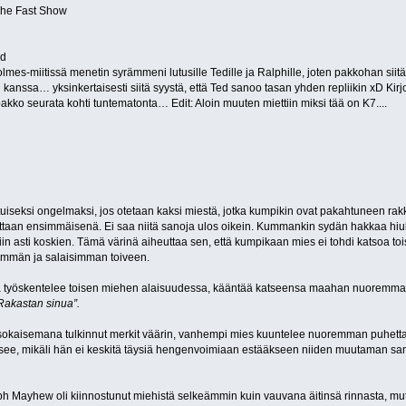
 The Fast Show
ed
lmes-miitissä menetin syrämmeni lutusille Tedille ja Ralphille, joten pakkohan siitä 
 kanssa… yksinkertaisesti siitä syystä, että Ted sanoo tasan yhden repliikin xD Kirjo
pakko seurata kohti tuntematonta… Edit: Aloin muuten miettiin miksi tää on K7....
uiseksi ongelmaksi, jos otetaan kaksi miestä, jotka kumpikin ovat pakahtuneen rak
aan ensimmäisenä. Ei saa niitä sanoja ulos oikein. Kummankin sydän hakkaa hiukan
in asti koskien. Tämä värinä aiheuttaa sen, että kumpikaan mies ei tohdi katsoa toi
eimmän ja salaisimman toiveen.
a työskentelee toisen miehen alaisuudessa, kääntää katseensa maahan nuoremman 
Rakastan sinua”.
 sokaisemana tulkinnut merkit väärin, vanhempi mies kuuntelee nuoremman puhetta 
see, mikäli hän ei keskitä täysiä hengenvoimiaan estääkseen niiden muutaman sa
alph Mayhew oli kiinnostunut miehistä selkeämmin kuin vauvana äitinsä rinnasta, mu