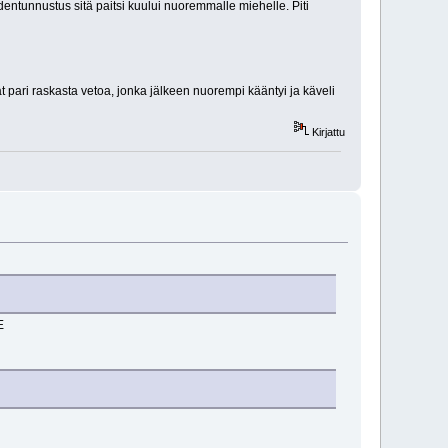
entunnustus sitä paitsi kuului nuoremmalle miehelle. Piti
t pari raskasta vetoa, jonka jälkeen nuorempi kääntyi ja käveli
Kirjattu
E