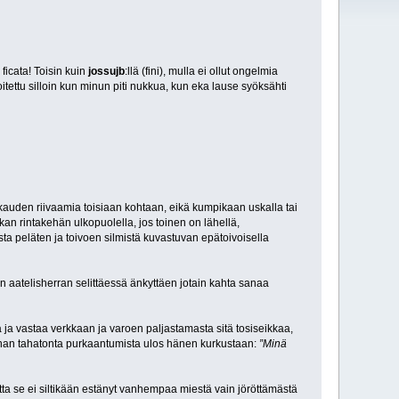
ficata! Toisin kuin
jossujb
:llä (fini), mulla ei ollut ongelmia
itettu silloin kun minun piti nukkua, kun eka lause syöksähti
kauden riivaamia toisiaan kohtaan, eikä kumpikaan uskalla tai
 rintakehän ulkopuolella, jos toinen on lähellä,
sta peläten ja toivoen silmistä kuvastuvan epätoivoisella
aatelisherran selittäessä änkyttäen jotain kahta sanaa
ja vastaa verkkaan ja varoen paljastamasta sitä tosiseikkaa,
nan tahatonta purkaantumista ulos hänen kurkustaan:
”Minä
tta se ei siltikään estänyt vanhempaa miestä vain jöröttämästä