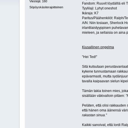
Viestejä: 160
Fandom: Ruuvit löydälllä eli
Söpöyskäsiterajoitteinen
Tyylilaji: Lyhyt oneshot
Ikäraja: K7
Paritus/Päähenkilöt: Ralph/T
A/N: Niin tosiaan, Sherlock Ho
irlantilaistyyppisen puhetavan
mieleen, ja sellaisia on aina 
Kiusallinen ongelma
”Hei Ted!”
Sitä kutsutaan perustavanlaat
kykene tunnustamaan rakkautt
epävarmasti, mutta sydänjuuri
tavalla kaipaavan sielun kip
Tämän takia toinen mies, jok
sisällään väkivalloin pitäen:
”
Peläten, että olisi rakkauden
että hänen oma äänensä väri
rakastan sinua.”
Kaikki sanoivat, että lordi R