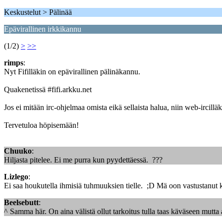
Keskustelut > Pälinää
Epävirallinen irkkikannu
(1/2)
>
>>
rimps
:
Nyt Fifilläkin on epävirallinen pälinäkannu.
Quakenetissä #fifi.arkku.net
Jos ei mitään irc-ohjelmaa omista eikä sellaista halua, niin web-ircill
Tervetuloa höpisemään!
Chuuko
:
Hiljasta pitelee. Ei me purra kun pyydettäessä. ???
Lizlego
:
Ei saa houkutella ihmisiä tuhmuuksien tielle. ;D Mä oon vastustanut ka
Beelsebutt
:
^ Samma här. On aina välistä ollut tarkoitus tulla taas käväseen mutta 