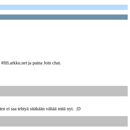
#fifi.arkku.net ja paina Join chat.
ten ei saa tehtyä sitäkään vähää mitä nyt. ;D