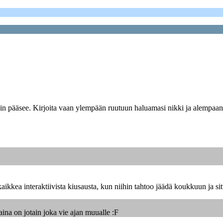
äkin pääsee. Kirjoita vaan ylempään ruutuun haluamasi nikki ja alempaan 
ikkea interaktiivista kiusausta, kun niihin tahtoo jäädä koukkuun ja sit
aina on jotain joka vie ajan muualle :F