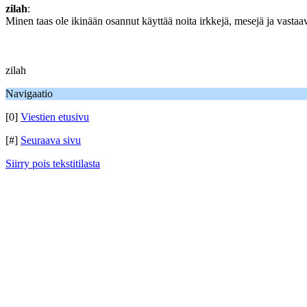
zilah
:
Minen taas ole ikinään osannut käyttää noita irkkejä, mesejä ja vastaa
zilah
Navigaatio
[0]
Viestien etusivu
[#]
Seuraava sivu
Siirry pois tekstitilasta