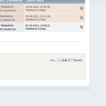
sia
/
Lukukerrat
Uusin viesti
 Vastauksia
24-06-2014, 11:40:38
kirjoittanut Lizlego
19 Lukukerrat
 Vastauksia
20-08-2012, 21:01:46
kirjoittanut Lizlego
1 Lukukerrat
 Vastauksia
01-03-2013, 13:06:11
kirjoittanut Lizlego
84 Lukukerrat
Siirry: