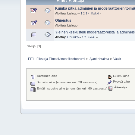
Aihe
/
Aloittaja
Kuinka pitkä adminien ja moderaattorien toimi
Aloittaja Lizlego
«
1
2
3
4
Kaikki
»
Ohjeistus
Aloittaja Lizlego
Yleinen keskustelu moderaattoreista ja admineis
Aloittaja
Chuuko
«
1
2
Kaikki
»
Sivuja: [
1
]
FiFi - Fiksu ja Filmatiivinen fiktiofoorumi
»
Ajankohtaista
»
Vaalit
Tavallinen aihe
Lukittu aihe
Pysyvä aihe
Suosittu aihe (enemmän kuin 20 vastausta)
Äänestys
Erittäin suosittu aihe (enemmän kuin 60 vastausta)