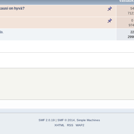
Vastauk
kausi on hyvä?
54
712
0
974
ta.
22
299
SMF 2.0.19
|
SMF © 2014
,
Simple Machines
XHTML
RSS
WAP2