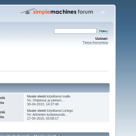
Uutiset:
Tietoa foorumista
Uusin viesti
kirjoittanut
malla
stiä
Vs: Ohjeistus ja yleinen...
tta
30-04-2013, 14:27:40
Uusin viesti
kirjoittanut Lizlego
stiä
Vs: Adminien luottamusää...
tta
17-05-2015, 03:08:17