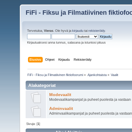
FiFi - Fiksu ja Filmatiivinen fiktiof
Tervetuloa,
Vieras
. Ole hyvä ja
kirjaudu
tai
rekisteröidy
.
Kirjautuaksesi anna tunnus, salasana ja istuntosi pituus
Etusivu
Ohjeet
Kirjaudu
Rekisteröidy
FiFi - Fiksu ja Filmatiivinen fiktiofoorumi
»
Ajankohtaista
»
Vaalit
Alakategoriat
Modevaalit
Modevaalikampanjat ja puheet puolesta ja vastaan se
Adminvaalit
Adminvaalikampanjat ja puheet puolesta ja vastaan s
Sivuja: [
1
]