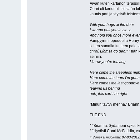
Aivan kuten kartanon terassil
Conri oli kertonut itsestään t
kaunis pari ja täyttivät toisten
With your bags at the door
I wanna pull you in close
And hold you once more eve
Vampyyrin nopeudella Henry v
siihen samalla tunteen palolla
chroí. Líomsa go deo."
* hän k
seiniin.
I know you’re leaving
Here come the sleepless nigh
Here come the tears I’m gonn
Here comes the last goodbye
leaving us behind
ooh, this can´t be right
"Minun täytyy mennä." Briann
THE END
* ”Brianna. Sydämeni syke. Ik
* "Hyvästi Conri McFaddin, va
«
Viimeksi muokattu: 07-08-2012,