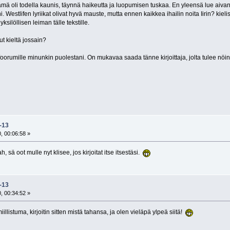
 tämä oli todella kaunis, täynnä haikeutta ja luopumisen tuskaa. En yleensä lue aivan 
. Westlifen lyriikat olivat hyvä mauste, mutta ennen kaikkea ihailin noita Iirin? kieli
ksilöllisen leiman tälle tekstille.
t kieltä jossain?
foorumille minunkin puolestani. On mukavaa saada tänne kirjoittaja, jolta tulee nöin
k-13
, 00:06:58 »
 sä oot mulle nyt klisee, jos kirjoitat itse itsestäsi.
k-13
, 00:34:52 »
llistuma, kirjoitin sitten mistä tahansa, ja olen vieläpä ylpeä siitä!