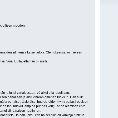
lopullisen muodon.
armaiden silmiensä katse tarkka. Olemuksensa toi mieleen
 Voisi luulla, että hän oli malli.
än jo tunsi vartalossaan; yö alkoi olla lopuillaan.
vei sen nenälleen ja aisti vihreän omenan tuoksun. Hän sulki
ä ja punaiset, täyteläiset huulet, joiden hymy paljasti poskien
en ihon läpi huokui lämpinä puhdas veri; Conrin olemisen ehto.
tanut siinä naisen nautinnon.
chrieta. Ja hän uskoi, että naisellakin oli vahvoja tunteita