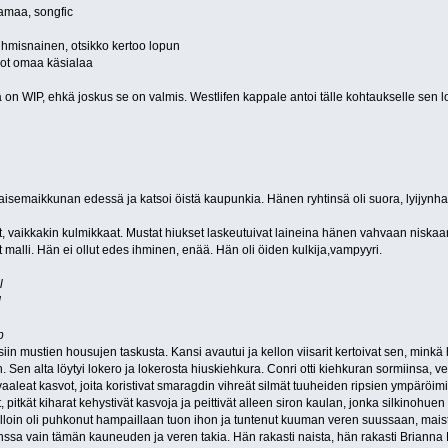
aamaa, songfic
ihmisnainen, otsikko kertoo lopun
mot omaa käsialaa
a on WIP, ehkä joskus se on valmis. Westlifen kappale antoi tälle kohtaukselle sen 
isemaikkunan edessä ja katsoi öistä kaupunkia. Hänen ryhtinsä oli suora, lyijynh
 vaikkakin kulmikkaat. Mustat hiukset laskeutuivat laineina hänen vahvaan niskaansa.
 malli. Hän ei ollut edes ihminen, enää. Hän oli öiden kulkija,vampyyri.
l
d
p
iin mustien housujen taskusta. Kansi avautui ja kellon viisarit kertoivat sen, minkä h
 Sen alta löytyi lokero ja lokerosta hiuskiehkura. Conri otti kiehkuran sormiinsa, 
aleat kasvot, joita koristivat smaragdin vihreät silmät tuuheiden ripsien ympäröimin
pitkät kiharat kehystivät kasvoja ja peittivät alleen siron kaulan, jonka silkinohu
olloin oli puhkonut hampaillaan tuon ihon ja tuntenut kuuman veren suussaan, mais
nssa vain tämän kauneuden ja veren takia. Hän rakasti naista, hän rakasti Brianna Mo