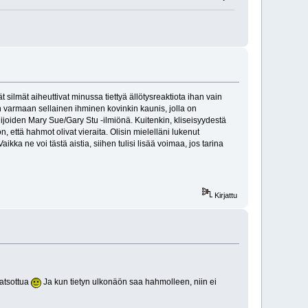
 silmät aiheuttivat minussa tiettyä ällötysreaktiota ihan vain
 varmaan sellainen ihminen kovinkin kaunis, jolla on
ailijoiden Mary Sue/Gary Stu -ilmiönä. Kuitenkin, kliseisyydestä
 että hahmot olivat vieraita. Olisin mielelläni lukenut
a ne voi tästä aistia, siihen tulisi lisää voimaa, jos tarina
Kirjattu
katsottua
Ja kun tietyn ulkonäön saa hahmolleen, niin ei