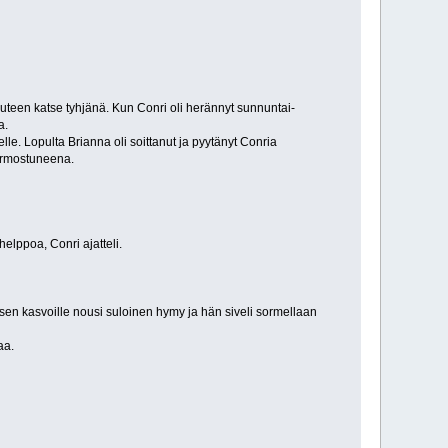
aisuuteen katse tyhjänä. Kun Conri oli herännyt sunnuntai-
a.
nelle. Lopulta Brianna oli soittanut ja pyytänyt Conria
hermostuneena.
helppoa, Conri ajatteli.
isen kasvoille nousi suloinen hymy ja hän siveli sormellaan
aa.