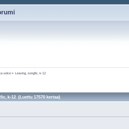
oorumi
ka seksi
»
Leaving, songfic, k-12
ic, k-12 (Luettu 17570 kertaa)
»