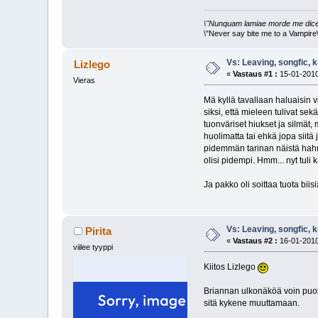
\"Nunquam lamiae morde me dice
\"Never say bite me to a Vampire\
Vs: Leaving, songfic, 
Lizlego
«
Vastaus #1 :
15-01-2010
Vieras
Mä kyllä tavallaan haluaisin v
siksi, että mieleen tulivat se
tuonväriset hiukset ja silmät,
huolimatta tai ehkä jopa siitä
pidemmän tarinan näistä hahmo
olisi pidempi. Hmm... nyt tuli 
Ja pakko oli soittaa tuota bii
Vs: Leaving, songfic, 
Pirita
«
Vastaus #2 :
16-01-2010
viilee tyyppi
Kiitos Lizlego
Briannan ulkonäköä voin puolest
sitä kykene muuttamaan.