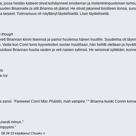
la, jossa heidän katseet olivat kohdanneet ensikerran ja molemminpuoleinen lumous
otuuden Briannalle ja silti Brianna oli jäänyt. He olivat jakaneet toisilleen ilonsa, 
sa tarpeet. Tulevaisuus oli näyttänyt täydelliseltä. Liian täydelliseltä.
n though
eti Briannan kiinni itseensä ja painoi huulensa hänen huulille. Suudelma oli täyn
. Vasta kun Conri tunsi kyyneleiden suolan huulillaan, hän hellitti otettaan ja hyväi
uiskasi Briannan huulia vasten ja veti naisen syliinsä. He seisoivat sylikkäin, kunn
ts
a cry
a sanoi.
”Fareweel Conrí Mac Pháidín, mah vampire."
* Brianna kuiski Conrin korva
uisesti minun."
mpyyrini.”
 08:34:33 kirjoittanut Chuuko
»