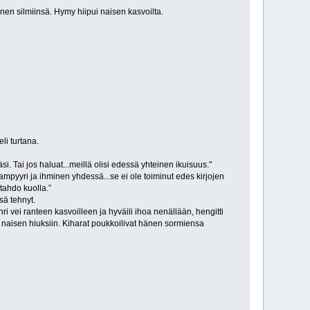
änen silmiinsä. Hymy hiipui naisen kasvoilta.
li turtana.
i. Tai jos haluat...meillä olisi edessä yhteinen ikuisuus."
ampyyri ja ihminen yhdessä...se ei ole toiminut edes kirjojen
tahdo kuolla.”
sä tehnyt.
i vei ranteen kasvoilleen ja hyväili ihoa nenällään, hengitti
a naisen hiuksiin. Kiharat poukkoilivat hänen sormiensa