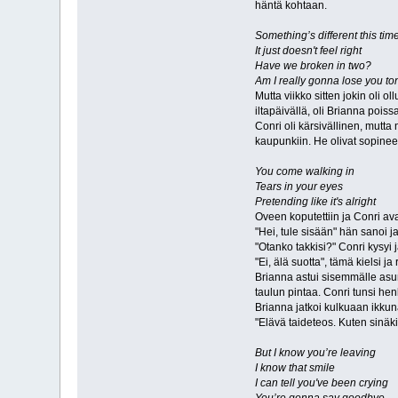
häntä kohtaan.
Something’s different this tim
It just doesn't feel right
Have we broken in two?
Am I really gonna lose you to
Mutta viikko sitten jokin oli o
iltapäivällä, oli Brianna poiss
Conri oli kärsivällinen, mutta 
kaupunkiin. He olivat sopinee
You come walking in
Tears in your eyes
Pretending like it's alright
Oveen koputettiin ja Conri avas
"Hei, tule sisään" hän sanoi j
"Otanko takkisi?" Conri kysyi
"Ei, älä suotta", tämä kielsi j
Brianna astui sisemmälle asun
taulun pintaa. Conri tunsi he
Brianna jatkoi kulkuaan ikkuna
"Elävä taideteos. Kuten sinäk
But I know you’re leaving
I know that smile
I can tell you've been crying