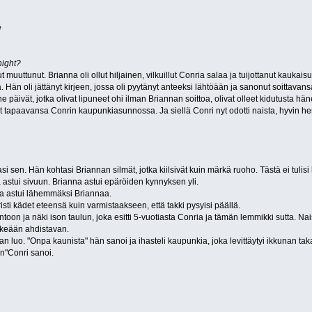
e
night?
llut muuttunut. Brianna oli ollut hiljainen, vilkuillut Conria salaa ja tuijottanut kauk
a. Hän oli jättänyt kirjeen, jossa oli pyytänyt anteeksi lähtöään ja sanonut soittavans
ne päivät, jotka olivat lipuneet ohi ilman Briannan soittoa, olivat olleet kidutusta hä
t tapaavansa Conrin kaupunkiasunnossa. Ja siellä Conri nyt odotti naista, hyvin 
i sen. Hän kohtasi Briannan silmät, jotka kiilsivät kuin märkä ruoho. Tästä ei tulisi 
a astui sivuun. Brianna astui epäröiden kynnyksen yli.
 ja astui lähemmäksi Briannaa.
a risti kädet eteensä kuin varmistaakseen, että takki pysyisi päällä.
toon ja näki ison taulun, joka esitti 5-vuotiasta Conria ja tämän lemmikki sutta. Na
nkeään ahdistavan.
n luo. "Onpa kaunista" hän sanoi ja ihasteli kaupunkia, joka levittäytyi ikkunan tak
in"Conri sanoi.