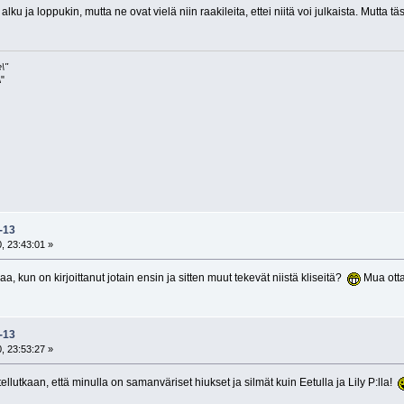
ku ja loppukin, mutta ne ovat vielä niin raakileita, ettei niitä voi julkaista. Mutta täs
\"
"
k-13
, 23:43:01 »
aa, kun on kirjoittanut jotain ensin ja sitten muut tekevät niistä kliseitä?
Mua otta
k-13
, 23:53:27 »
ellutkaan, että minulla on samanväriset hiukset ja silmät kuin Eetulla ja Lily P:lla!