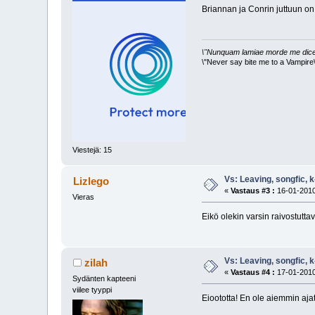
Briannan ja Conrin juttuun on al
\"Nunquam lamiae morde me dice
\"Never say bite me to a Vampire\
Viestejä: 15
Vs: Leaving, songfic, 
Lizlego
«
Vastaus #3 :
16-01-2010
Vieras
Eikö olekin varsin raivostuttav
Vs: Leaving, songfic, 
zilah
«
Vastaus #4 :
17-01-2010
Sydänten kapteeni
viilee tyyppi
Eioototta! En ole aiemmin ajat