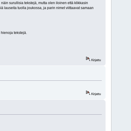
näin surullisia tekstejä, mutta olen iloinen että klikkasin
siä lauseita tuolla joukossa, ja parin nimet viittaavat samaan
 hienoja tekstejä.
Kirjattu
Kirjattu