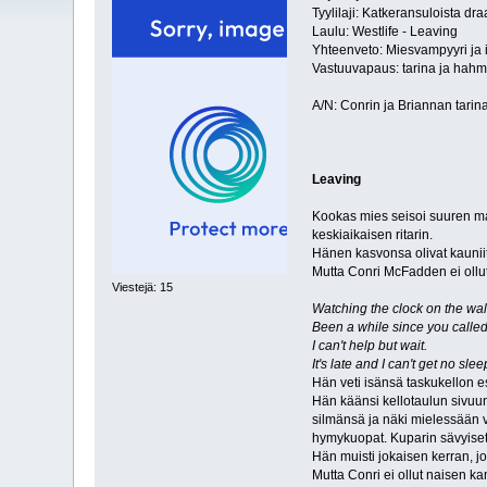
Tyylilaji: Katkeransuloista dr
Laulu: Westlife - Leaving
Yhteenveto: Miesvampyyri ja 
Vastuuvapaus: tarina ja hah
A/N: Conrin ja Briannan tarin
Leaving
Kookas mies seisoi suuren ma
keskiaikaisen ritarin.
Hänen kasvonsa olivat kauniit,
Mutta Conri McFadden ei ollut
Viestejä: 15
Watching the clock on the wal
Been a while since you calle
I can't help but wait.
It's late and I can't get no slee
Hän veti isänsä taskukellon es
Hän käänsi kellotaulun sivuun.
silmänsä ja näki mielessään va
hymykuopat. Kuparin sävyiset, 
Hän muisti jokaisen kerran, j
Mutta Conri ei ollut naisen ka