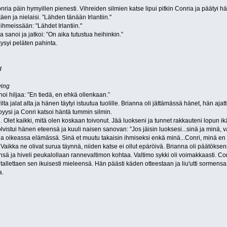
ria päin hymyillen pienesti. Vihreiden silmien katse lipui pitkin Conria ja päätyi h
äen ja nielaisi. ”Lähden tänään Irlantiin."
i ihmeissään: "Lähdet Irlantiin."
na sanoi ja jatkoi: ”On aika tutustua heihinkin.”
kysyi peläten pahinta.
d
ving
oi hiljaa: ”En tiedä, en ehkä ollenkaan.”
 jalat alta ja hänen täytyi istuutua tuolille. Brianna oli jättämässä hänet, hän ajatte
pyysi ja Conri katsoi häntä tummin silmin.
. Olet kaikki, mitä olen koskaan toivonut. Jää luokseni ja tunnet rakkauteni lopun ikäs
vistui hänen eteensä ja kuuli naisen sanovan: ”Jos jäisin luoksesi...sinä ja minä, v
imia oikeassa elämässä. Sinä et muutu takaisin ihmiseksi enkä minä...Conri, minä en 
 Vaikka ne olivat surua täynnä, niiden katse ei ollut epäröivä. Brianna oli päätöksen
sä ja hiveli peukalollaan rannevaltimon kohtaa. Valtimo sykki oli voimakkaasti. Conr
allettaen sen ikuisesti mieleensä. Hän päästi käden otteestaan ja liu'utti sormens
a.