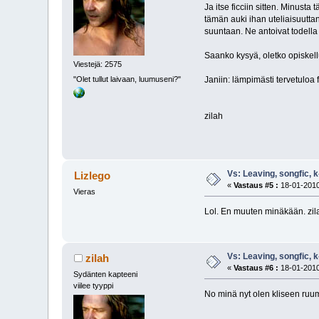
Ja itse ficciin sitten. Minusta
tämän auki ihan uteliaisuuttani
suuntaan. Ne antoivat todella y
Saanko kysyä, oletko opiskellu
Viestejä: 2575
"Olet tullut laivaan, luumuseni?"
Janiin: lämpimästi tervetuloa 
zilah
Vs: Leaving, songfic, 
Lizlego
«
Vastaus #5 :
18-01-2010
Vieras
Lol. En muuten minäkään. zilah,
Vs: Leaving, songfic, 
zilah
«
Vastaus #6 :
18-01-2010
Sydänten kapteeni
viilee tyyppi
No minä nyt olen kliseen ruumii