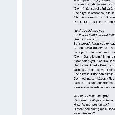
You’re gonna say goodbye
Brianna hymähti ja kääntyi Con
”Conri.” hän sanoi ääni väräht
Conri rypisti otsaansa ja toist
"Niin. Äitini suvun luo.” Brian
”Koska tulet takaisin?” Conri 
I wish I could stop you
But you've made up your min
I beg you don't go
But I already know you’re lea
Brianna laski katseensa ja san
Sanojen kuuleminen vei Conrilta
”Conri. Sano jotain.” Brianna 
”Jää” hän pyysi. ”Jää luokseni
Hän katsoi, kuinka Brianna pol
tarinoissa, miten se voisi to
Conri katsoi Briannan silmiin.
Conri otti naisen käden käteen
naisen tuoksua keuhkoihinsa t
lomassa ja välkehtivät valoss
Where does the time go?
Between goodbye and hello.
How did we come to this?
Is there something we missed
along the way?