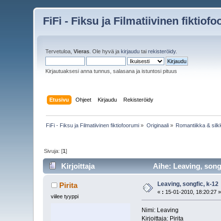
FiFi - Fiksu ja Filmatiivinen fiktiof
Tervetuloa,
Vieras
. Ole hyvä ja
kirjaudu
tai
rekisteröidy
.
Kirjautuaksesi anna tunnus, salasana ja istuntosi pituus
Etusivu
Ohjeet
Kirjaudu
Rekisteröidy
FiFi - Fiksu ja Filmatiivinen fiktiofoorumi
»
Originaali
»
Romantiikka & silk
Sivuja: [
1
]
Kirjoittaja
Aihe: Leaving, songf
Leaving, songfic, k-12
Pirita
«
:
15-01-2010, 18:20:27 
viilee tyyppi
Nimi: Leaving
Kirjoittaja: Pirita