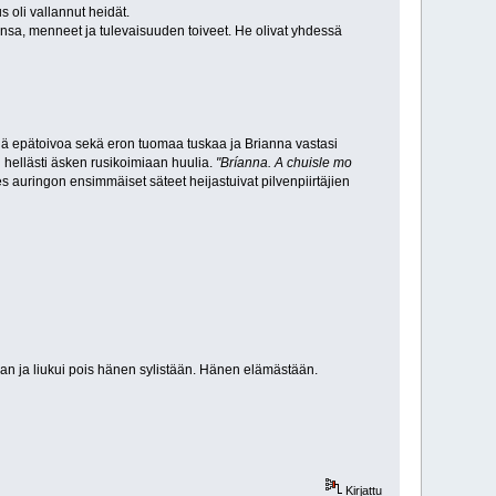
 oli vallannut heidät.
surunsa, menneet ja tulevaisuuden toiveet. He olivat yhdessä
nä epätoivoa sekä eron tuomaa tuskaa ja Brianna vastasi
li hellästi äsken rusikoimiaan huulia.
"Bríanna. A chuisle mo
es auringon ensimmäiset säteet heijastuivat pilvenpiirtäjien
an ja liukui pois hänen sylistään. Hänen elämästään.
Kirjattu