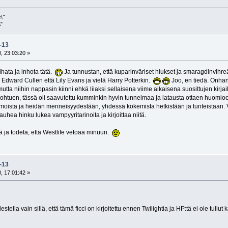
\"
"
k-13
, 23:03:20 »
ihata ja inhota tätä.
Ja tunnustan, että kuparinväriset hiukset ja smaragdinvihreät
kä Edward Cullen että Lily Evans ja vielä Harry Potterkin.
Joo, en tiedä. Onhan
 mutta niihin nappasin kiinni ehkä liiaksi sellaisena viime aikaisena suosittujen kirj
 johtuen, tässä oli saavutettu kumminkin hyvin tunnelmaa ja latausta ottaen huomioon,
ista ja heidän menneisyydestään, yhdessä kokemista hetkistään ja tunteistaan. Vaikk
kauhea hinku lukea vampyyritarinoita ja kirjoittaa niitä.
siä ja todeta, että Westlife vetoaa minuun.
k-13
, 17:01:42 »
ella vain sillä, että tämä ficci on kirjoitettu ennen Twilightia ja HP:tä ei ole tullut 