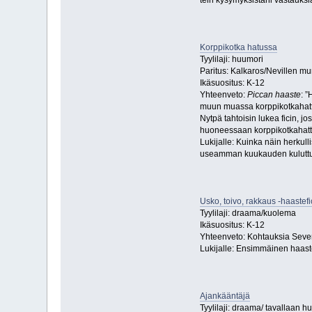
tein kysymyksistäni vastauksia
Korppikotka hatussa
Tyylilaji: huumori
Paritus: Kalkaros/Nevillen m
Ikäsuositus: K-12
Yhteenveto:
Piccan haaste
: ”
muun muassa korppikotkahattu
Nytpä tahtoisin lukea ficin, jo
huoneessaan korppikotkahattu
Lukijalle: Kuinka näin herkull
useamman kuukauden kuluttua… 
Usko, toivo, rakkaus -haastefic
Tyylilaji: draama/kuolema
Ikäsuositus: K-12
Yhteenveto: Kohtauksia Seve
Lukijalle: Ensimmäinen haaste
Ajankääntäjä
Tyylilaji: draama/ tavallaan h