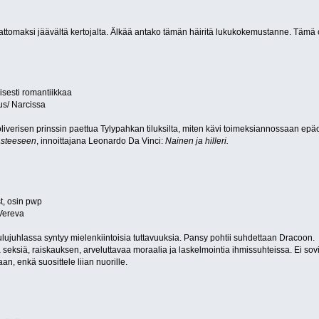
tomaksi jäävältä kertojalta. Älkää antako tämän häiritä lukukokemustanne. Tämä on
oisesti romantiikkaa
us/ Narcissa
liverisen prinssin paettua Tylypahkan tiluksilta, miten kävi toimeksiannossaan epä
asteeseen
, innoittajana Leonardo Da Vinci:
Nainen ja hilleri.
t, osin pwp
Vereva
ujuhlassa syntyy mielenkiintoisia tuttavuuksia. Pansy pohtii suhdettaan Dracoon.
seksiä, raiskauksen, arveluttavaa moraalia ja laskelmointia ihmissuhteissa. Ei so
an, enkä suosittele liian nuorille.