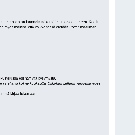
een ja lahjansaajan taannoin näkemään suloiseen uneen. Koetin
aan myös mainita, että vaikka tässä eletään Potter-maailman
eskustelussa esiintynyttä kysymystä.
n siellä yli kolme kuukautta. Olikohan kellarin vangeilla edes
imeistä kirjaa lukemaan.