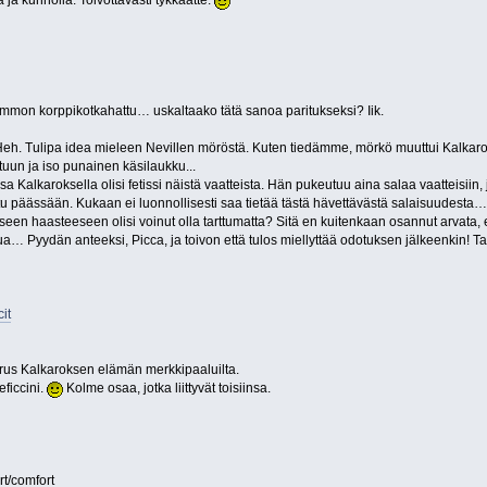
 ja kunnolla. Toivottavasti tykkäätte.
ummon korppikotkahattu… uskaltaako tätä sanoa paritukseksi? Iik.
Heh. Tulipa idea mieleen Nevillen möröstä. Kuten tiedämme, mörkö muuttui Kalkarokse
un ja iso punainen käsilaukku...
ssa Kalkaroksella olisi fetissi näistä vaatteista. Hän pukeutuu aina salaa vaatteisiin, 
 päässään. Kukaan ei luonnollisesti saa tietää tästä hävettävästä salaisuudesta…
iseen haasteeseen olisi voinut olla tarttumatta? Sitä en kuitenkaan osannut arvata, e
Pyydän anteeksi, Picca, ja toivon että tulos miellyttää odotuksen jälkeenkin! Ta
it
rus Kalkaroksen elämän merkkipaaluilta.
ficcini.
Kolme osaa, jotka liittyvät toisiinsa.
urt/comfort