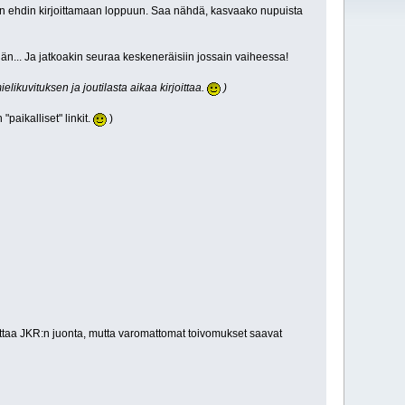
unhan ehdin kirjoittamaan loppuun. Saa nähdä, kasvaako nupuista
hän... Ja jatkoakin seuraa keskeneräisiin jossain vaiheessa!
likuvituksen ja joutilasta aikaa kirjoittaa.
)
paikalliset" linkit.
)
ttaa JKR:n juonta, mutta varomattomat toivomukset saavat