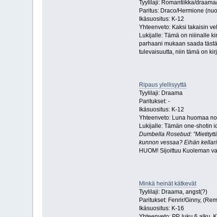
Tyylilaji: Romantiikka/draama
Paritus: Draco/Hermione (nuo
Ikäsuositus: K-12
Yhteenveto: Kaksi takaisin v
Lukijalle: Tämä on niiinalle 
parhaani mukaan saada tästä p
tulevaisuutta, niin tämä on ki
Ripaus ylellisyyttä
Tyylilaji: Draama
Paritukset: -
Ikäsuositus: K-12
Yhteenveto: Luna huomaa nol
Lukijalle: Tämän one-shotin id
Dumbella Rosebud: ”Mietityttä
kunnon vessaa? Eihän kellari
HUOM! Sijoittuu Kuoleman varje
Minkä heinät kätkevät
Tyylilaji: Draama, angst(?)
Paritukset: Fenrir/Ginny, (Re
Ikäsuositus: K-16
Yhteenveto: PP, luku 6 alku. K