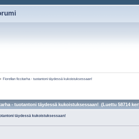
oorumi
»
Fiorellan ficcitarha - tuotantoni täydessä kukoistuksessaan!
itarha - tuotantoni täydessä kukoistuksessaan! (Luettu 58714 ker
 tuotantoni täydessä kukoistuksessaan!
»