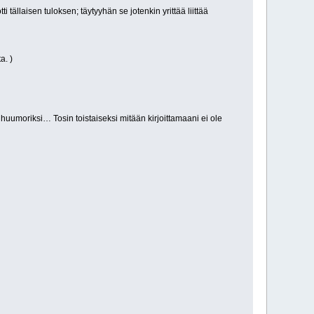
i tällaisen tuloksen; täytyyhän se jotenkin yrittää liittää
a. )
 huumoriksi… Tosin toistaiseksi mitään kirjoittamaani ei ole