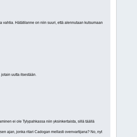
 vahtia. Hätätilanne on niin suuri, että alennutaan kutsumaan
jotain uutta itsestään.
nen ei ole Tylypahkassa niin yksinkertaista, sillä täällä
i sen ajan, jonka ritari Cadogan mellasti ovenvartijana? No, nyt