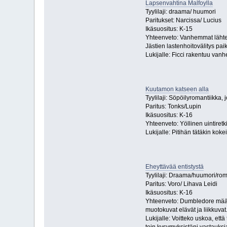
Lapsenvahtina Malfoylla
Tyylilaji: draama/ huumori
Paritukset: Narcissa/ Lucius
Ikäsuositus: K-15
Yhteenveto: Vanhemmat lähtevä
Jästien lastenhoitovälitys paik
Lukijalle: Ficci rakentuu vanh
Kuutamon katseen alla
Tyylilaji: Söpöilyromantiikka,
Paritus: Tonks/Lupin
Ikäsuositus: K-16
Yhteenveto: Yöllinen uintiretk
Lukijalle: Pitihän tätäkin koke
Eheyttävää entistystä
Tyylilaji: Draama/huumori/rom
Paritus: Voro/ Lihava Leidi
Ikäsuositus: K-16
Yhteenveto: Dumbledore määrää
muotokuvat elävät ja liikkuva
Lukijalle: Voitteko uskoa, ett