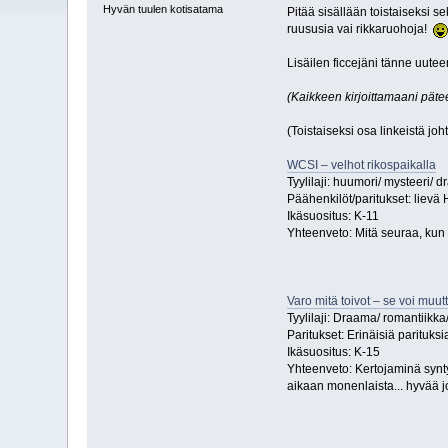
Hyvän tuulen kotisatama
Pitää sisällään toistaiseksi s
ruususia vai rikkaruohoja!
Lisäilen ficcejäni tänne uutee
(Kaikkeen kirjoittamaani pätee
(Toistaiseksi osa linkeistä joh
WCSI – velhot rikospaikalla
Tyylilaji: huumori/ mysteeri/ 
Päähenkilöt/paritukset: lievä 
Ikäsuositus: K-11
Yhteenveto: Mitä seuraa, ku
Varo mitä toivot – se voi muut
Tyylilaji: Draama/ romantiikk
Paritukset: Erinäisiä parituksi
Ikäsuositus: K-15
Yhteenveto: Kertojaminä synt
aikaan monenlaista... hyvää 