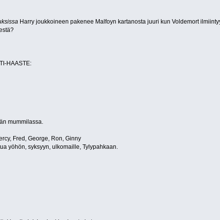
uksissa
Harry joukkoineen pakenee Malfoyn kartanosta juuri kun Voldemort ilmiinty
eestä?
I-HAASTE:
tään mummilassa.
 Percy, Fred, George, Ron, Ginny
ittua yöhön, syksyyn, ulkomaille, Tylypahkaan.