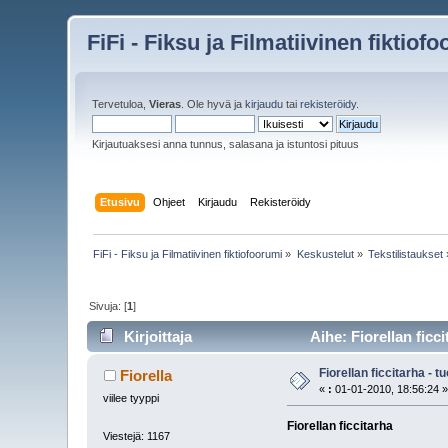
FiFi - Fiksu ja Filmatiivinen fiktiof
Tervetuloa,
Vieras
. Ole hyvä ja
kirjaudu
tai
rekisteröidy
.
Kirjautuaksesi anna tunnus, salasana ja istuntosi pituus
Etusivu
Ohjeet
Kirjaudu
Rekisteröidy
FiFi - Fiksu ja Filmatiivinen fiktiofoorumi
»
Keskustelut
»
Tekstilistaukset
Sivuja: [
1
]
Kirjoittaja
Aihe: Fiorellan ficc
Fiorellan ficcitarha -
Fiorella
«
:
01-01-2010, 18:56:24 
viilee tyyppi
Fiorellan ficcitarha
Viestejä: 1167