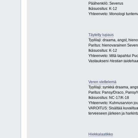
Päähenkilö: Severus
Ikäsuositus: K-12
Yhteenveto: Monologi tuntemat
Täytetty lupaus
Tyylilaji: draama, angst, hien
Paritus: hienovarainen Sever
Ikäsuositus: K-12
Yhteenveto: Mitä tapahtui Puo
Vastaukseni
Hestian taideha
Veren viettelemä
Tyylilaji: synkkä draama, angs
Paritus: Pansy/Draco, Pansy/
Ikäsuositus: NC-17/K-18
Yhteenveto: Kuhnusarvion joul
VAROITUS: Sisältää kuvailtua 
terveeseen järkeen ja harkinta
Hiekkalaatikko