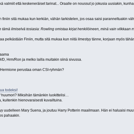
ekä valmiit että keskeneräiset tarinat... Oraalle on noussut jo jokusia uusiakin, k
n finiin sitä mukaa kun kerkiän, vähän tarkistelen, jos osaa saisi paranneltuakin vä
 tämä ilmiselvä tosiasia: Rowling omistaa kirjat henkilöineen, minä vain vilkkaan mie
taa pelkästään Finiin, mutta sitä mukaa kun niitä ilmestyy tänne, korjaan myös tähän "
draama
H/D, Hrm/Ron ja melko lailla muitakin siinä sivussa.
n Hermione perustaa oman CSI-ryhmän?
tua todeksi!
a/ huumori? Miksihän tämänkin luokittelisi…
a, kuitenkin hienovaraisesti kuvailtuina.
yy uudelleen Mary Suena, ja joutuu Harry Potterin maailmaan. Hän ei haluaisi muu
jos pahaakin.