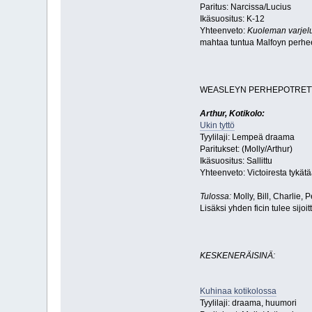
Paritus: Narcissa/Lucius
Ikäsuositus: K-12
Yhteenveto:
Kuoleman varjel
mahtaa tuntua Malfoyn perh
WEASLEYN PERHEPOTRETT
Arthur, Kotikolo:
Ukin tyttö
Tyylilaji: Lempeä draama
Paritukset: (Molly/Arthur)
Ikäsuositus: Sallittu
Yhteenveto: Victoiresta tykä
Tulossa:
Molly, Bill, Charlie,
Lisäksi yhden ficin tulee sijo
KESKENERÄISINÄ:
Kuhinaa kotikolossa
Tyylilaji: draama, huumori