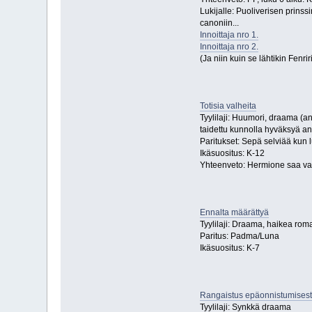
Lukijalle: Puoliverisen prinssin
canoniin...
Innoittaja nro 1.
Innoittaja nro 2.
(Ja niin kuin se lähtikin Fenri
Totisia valheita
Tyylilaji: Huumori, draama (an
taidettu kunnolla hyväksyä angs
Paritukset: Sepä selviää kun 
Ikäsuositus: K-12
Yhteenveto: Hermione saa va
Ennalta määrättyä
Tyylilaji: Draama, haikea roma
Paritus: Padma/Luna
Ikäsuositus: K-7
Rangaistus epäonnistumises
Tyylilaji: Synkkä draama