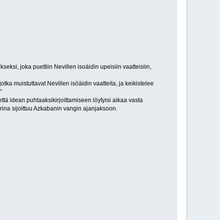
ksi, joka puettiin Nevillen isoäidin upeisiin vaatteisiin,
jotka muistuttavat Nevillen isöäidin vaatteita, ja keikistelee
”
ttä idean puhtaaksikirjoittamiseen löytyisi aikaa vasta
rina sijoittuu Azkabanin vangin ajanjaksoon.