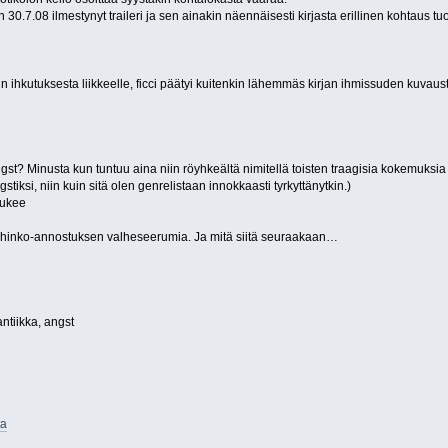
 30.7.08 ilmestynyt traileri ja sen ainakin näennäisesti kirjasta erillinen kohtaus tuott
rin ihkutuksesta liikkeelle, ficci päätyi kuitenkin lähemmäs kirjan ihmissuden kuvaust
gst? Minusta kun tuntuu aina niin röyhkeältä nimitellä toisten traagisia kokemuksia
tiksi, niin kuin sitä olen genrelistaan innokkaasti tyrkyttänytkin.)
lukee
hinko-annostuksen valheseerumia. Ja mitä siitä seuraakaan…
ntiikka, angst
ta