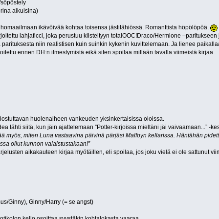
/söpöstely
rina aikuisina)
elhomaailmaan ikävöivää kohtaa toisensa jästilähiössä. Romanttista höpölöpöä.
kirjoitettu lahjaficci, joka perustuu kiisteltyyn totalOOC!Draco/Hermione –parituks
arituksesta niin realistisen kuin suinkin kykenin kuvittelemaan. Ja lienee paikall
rjoitettu ennen DH:n ilmestymistä eikä siten spoilaa millään tavalla viimeistä kirjaa.
ostuttavan huolenaiheen vankeuden yksinkertaisissa oloissa.
ea lähti siitä, kun jäin ajattelemaan ”Potter-kirjoissa mieltäni jäi vaivaamaan...” -k
ä myös, miten Luna vastaavina päivinä pärjäsi Malfoyn kellarissa. Häntähän pidettii
ssa ollut kunnon valaistustakaan!”
lusten aikakauteen kirjaa myötäillen, eli spoilaa, jos joku vielä ei ole sattunut vi
mus/Ginny), Ginny/Harry (= se angst)
otikolon kello osoittaa syystäkin kohtalokasta vaaraa.