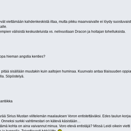
t viettämään kahdenkeskistä iltaa, mutta pikku maanvaivalle ei löydy suostuvaista
alle.
empien välisistä keskusteluista vs. nelivuotiaan Dracon ja hoitajan tohelluksista.
 jopa hieman angstia kenties?
i pitää sisällään muutakin kuin aaltojen huminaa. Kuunvalo antaa tilaisuuden oppia 
illa. Söpöstelyä.
antiikka
 Sirius Mustan viiltelemän maalauksen Voron entistettäväksi. Edes taulun korjaami
t. Onneksi surkki vahtimestari on kätevä käsistään…
ä tämä kohta on aina vaivannut minua. Voro etevä entistäjä? Missä Leidi oikein viett