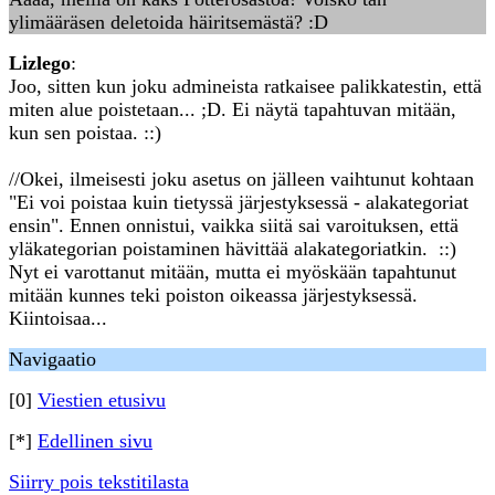
ylimääräsen deletoida häiritsemästä? :D
Lizlego
:
Joo, sitten kun joku admineista ratkaisee palikkatestin, että
miten alue poistetaan... ;D. Ei näytä tapahtuvan mitään,
kun sen poistaa. ::)
//Okei, ilmeisesti joku asetus on jälleen vaihtunut kohtaan
"Ei voi poistaa kuin tietyssä järjestyksessä - alakategoriat
ensin". Ennen onnistui, vaikka siitä sai varoituksen, että
yläkategorian poistaminen hävittää alakategoriatkin. ::)
Nyt ei varottanut mitään, mutta ei myöskään tapahtunut
mitään kunnes teki poiston oikeassa järjestyksessä.
Kiintoisaa...
Navigaatio
[0]
Viestien etusivu
[*]
Edellinen sivu
Siirry pois tekstitilasta