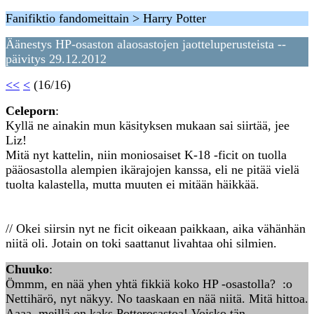
Fanifiktio fandomeittain > Harry Potter
Äänestys HP-osaston alaosastojen jaotteluperusteista --
päivitys 29.12.2012
<<
<
(16/16)
Celeporn
:
Kyllä ne ainakin mun käsityksen mukaan sai siirtää, jee
Liz!
Mitä nyt kattelin, niin moniosaiset K-18 -ficit on tuolla
pääosastolla alempien ikärajojen kanssa, eli ne pitää vielä
tuolta kalastella, mutta muuten ei mitään häikkää.
// Okei siirsin nyt ne ficit oikeaan paikkaan, aika vähänhän
niitä oli. Jotain on toki saattanut livahtaa ohi silmien.
Chuuko
:
Ömmm, en nää yhen yhtä fikkiä koko HP -osastolla? :o
Nettihärö, nyt näkyy. No taaskaan en nää niitä. Mitä hittoa.
Aaaa, meillä on kaks Potterosastoa! Voisko tän