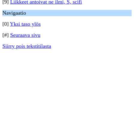
[9]
Liikkeet antoivat ne ilmi, S, scifi
Navigaatio
[0]
Yksi taso ylös
[#]
Seuraava sivu
Siirry pois tekstitilasta