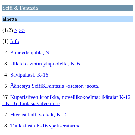
Scifi & Fantasia
aihetta
(1/2)
>
>>
[1]
Info
[2]
Pimeydenjuhla, S
[3]
Ullakko vintin yläpuolella, K16
[4]
Savipalatsi, K-16
[5]
Äänestys Scifi&Fantasia -osaston jaosta.
[6]
Kuparisiiven kronikka, novellikokoelma: ikärajat K-12
- K-16, fantasia/adventure
[7]
Hier ist kalt, so kalt, K-12
[8]
Tuulastusta K-16 spefi-erätarina