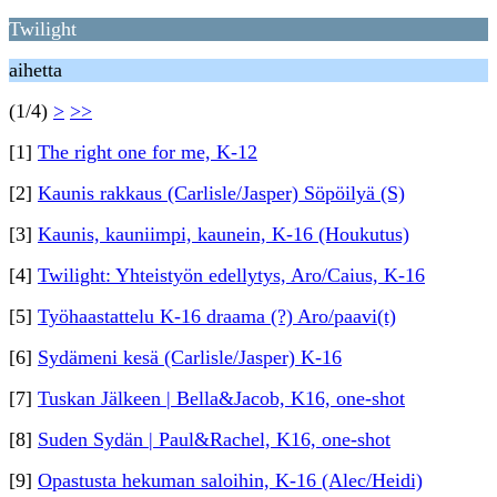
Twilight
aihetta
(1/4)
>
>>
[1]
The right one for me, K-12
[2]
Kaunis rakkaus (Carlisle/Jasper) Söpöilyä (S)
[3]
Kaunis, kauniimpi, kaunein, K-16 (Houkutus)
[4]
Twilight: Yhteistyön edellytys, Aro/Caius, K-16
[5]
Työhaastattelu K-16 draama (?) Aro/paavi(t)
[6]
Sydämeni kesä (Carlisle/Jasper) K-16
[7]
Tuskan Jälkeen | Bella&Jacob, K16, one-shot
[8]
Suden Sydän | Paul&Rachel, K16, one-shot
[9]
Opastusta hekuman saloihin, K-16 (Alec/Heidi)