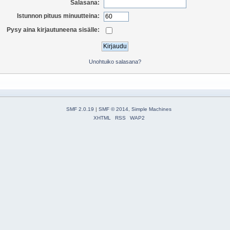
Salasana:
Istunnon pituus minuutteina:
Pysy aina kirjautuneena sisälle:
Unohtuiko salasana?
SMF 2.0.19
|
SMF © 2014
,
Simple Machines
XHTML
RSS
WAP2