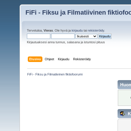
FiFi - Fiksu ja Filmatiivinen fiktiof
Tervetuloa,
Vieras
. Ole hyvä ja
kirjaudu
tai
rekisteröidy
.
Kirjautuaksesi anna tunnus, salasana ja istuntosi pituus
Etusivu
Ohjeet
Kirjaudu
Rekisteröidy
FiFi - Fiksu ja Filmatiivinen fiktiofoorumi
Huo
K