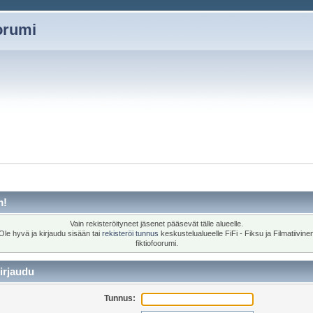
oorumi
m!
Vain rekisteröityneet jäsenet pääsevät tälle alueelle.
Ole hyvä ja kirjaudu sisään tai
rekisteröi tunnus
keskustelualueelle FiFi - Fiksu ja Filmatiivine
fiktiofoorumi.
irjaudu
Tunnus: