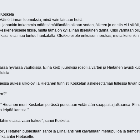
 Koskela
äinö Linnan luomuksia, minä vain lainaan heitä.
uu johonkin tarkemmin määrittämättömään aikaan sodan jälkeen ja on siis AU sikäli,
.) keskeneräiselle fikille, mutta tämä on kyllä ihan itsenäinen tarina. Olisi varmaan
tiukasti, että muu tuntuu hankalalta. Otsikko ei ole erikoisen nerokas, mutta kuitenki
assa hyvässä vauhdissa. Elina keitti juureksia rosollia varten ja Hietanen avusti kuo
luista.
huessa aukesi ulko-ovi ja Hietanen tunnisti Koskelan askeleet tämän tullessa tuvan p
en?”
” Hietanen meni Koskelan perässä porstuaan vetämään saappaita jalkaansa. Elinaki
 leipää kanssa.”
a lähimettästä vaan hakee”, sanoi Koskela.
ä ol”, Hietanen puolestaan sanoi ja Elina lähti heti kaivamaan mehupulloa ja termosta
nka antoi Hietaselle.