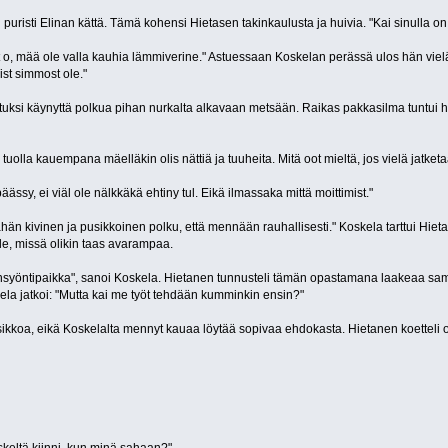
n puristi Elinan kättä. Tämä kohensi Hietasen takinkaulusta ja huivia. "Kai sinulla 
o, mää ole valla kauhia lämmiverine." Astuessaan Koskelan perässä ulos hän vielä hui
ist simmost ole."
utuksi käynyttä polkua pihan nurkalta alkavaan metsään. Raikas pakkasilma tuntui hyv
ta tuolla kauempana mäelläkin olis nättiä ja tuuheita. Mitä oot mieltä, jos vielä jatk
ässy, ei viäl ole nälkkäkä ehtiny tul. Eikä ilmassaka mittä moittimist."
ähän kivinen ja pusikkoinen polku, että mennään rauhallisesti." Koskela tarttui Hiet
le, missä olikin taas avarampaa.
nsyöntipaikka", sanoi Koskela. Hietanen tunnusteli tämän opastamana laakeaa samma
a jatkoi: "Mutta kai me työt tehdään kumminkin ensin?"
usikkoa, eikä Koskelalta mennyt kauaa löytää sopivaa ehdokasta. Hietanen koetteli ok