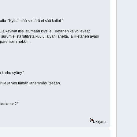
ta: "Kylhä mää se tiärä et sää kattot."
a kävivät itse istumaan kivelle. Hietanen kaivoi eväät
rumielistä tiititystä kuului aivan läheltä, ja Hietanen avasi
 parempiin nokkiin.
ä karhu syäny."
ärille ja veti tämän lähemmäs itseään.
ttaako se?"
Kirjattu