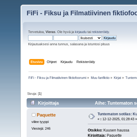
FiFi - Fiksu ja Filmatiivinen fiktiof
Tervetuloa,
Vieras
. Ole hyvä ja
kirjaudu
tai
rekisteröidy
.
Kirjautuaksesi anna tunnus, salasana ja istuntosi pituus
Etusivu
Ohjeet
Kirjaudu
Rekisteröidy
FiFi - Fiksu ja Filmatiivinen fiktiofoorumi
»
Muu fanfiktio
»
Kirjat
»
Tuntema
Sivuja: [
1
]
Kirjoittaja
Aihe: Tuntematon so
Tuntematon sotilas: K
Paquette
«
:
12-12-2025, 01:28:43 
viilee tyyppi
Viestejä: 246
Otsikko:
Kuusen haussa
Kirjoittaja:
Paquette