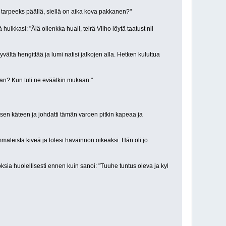
on tarpeeks päällä, siellä on aika kova pakkanen?"
kkasi: "Älä ollenkka huali, teirä Vilho löytä taatust nii
ältä hengittää ja lumi natisi jalkojen alla. Hetken kuluttua
etaan? Kun tuli ne eväätkin mukaan."
asen käteen ja johdatti tämän varoen pitkin kapeaa ja
leista kiveä ja totesi havainnon oikeaksi. Hän oli jo
sia huolellisesti ennen kuin sanoi: "Tuuhe tuntus oleva ja kyl