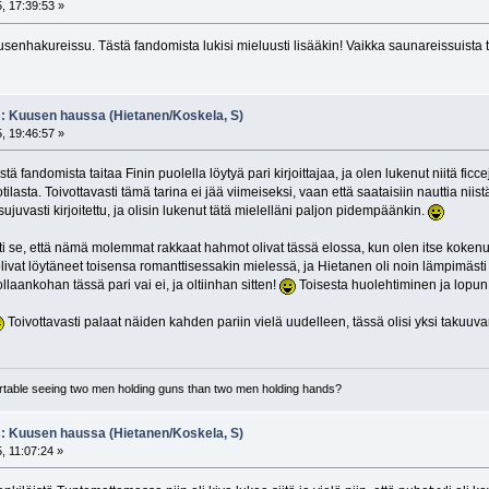
, 17:39:53 »
enhakureissu. Tästä fandomista lukisi mieluusti lisääkin! Vaikka saunareissuista t
s: Kuusen haussa (Hietanen/Koskela, S)
, 19:46:57 »
tä fandomista taitaa Finin puolella löytyä pari kirjoittajaa, ja olen lukenut niitä ficce
lasta. Toivottavasti tämä tarina ei jää viimeiseksi, vaan että saataisiin nauttia niistä
sujuvasti kirjoitettu, ja olisin lukenut tätä mielelläni paljon pidempäänkin.
ti se, että nämä molemmat rakkaat hahmot olivat tässä elossa, kun olen itse kokenut
olivat löytäneet toisensa romanttisessakin mielessä, ja Hietanen oli noin lämpimästi 
llaankohan tässä pari vai ei, ja oltiinhan sitten!
Toisesta huolehtiminen ja lopun 
Toivottavasti palaat näiden kahden pariin vielä uudelleen, tässä olisi yksi takuuva
ortable seeing two men holding guns than two men holding hands?
s: Kuusen haussa (Hietanen/Koskela, S)
, 11:07:24 »