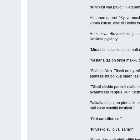
”Kiitokssi vaa paljo.” Hietane
Hietanen nauroi. "Kyl varmast 
komia kuuse, ettei täs kyläs to
He kulkivat Hietasellekin jo t
Koskela pysähtyi.
"Minä olin tästä kattellu, mut
"Vastaha täs on retke makku pä
"Sitä minäkin. Tässä on nyt v
epätasaista polkua mäen lael
"Tässä oliskin passeli eväide
avaamassa reppua, kun Koskel
Paikalla oli paljon pientä ku
nää oksa kynttilä kestävä."
"Otetaan sitten se."
"Kirveskö sul o vai saha?"