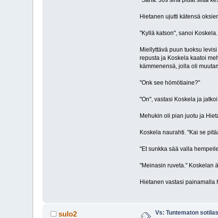
"Saha. Jos sinä pidät siittä k
Hietanen ujutti kätensä oksien
"Kyllä katson", sanoi Koskela.
Miellyttävä puun tuoksu levis
repusta ja Koskela kaatoi mehu
kämmenensä, jolla oli muutami
"Onk see hömötiaine?"
"On", vastasi Koskela ja jatkoi
Mehukin oli pian juotu ja Hie
Koskela naurahti. "Kai se pitä
"Et sunkka sää valla hempei
"Meinasin ruveta." Koskelan 
Hietanen vastasi painamalla 
Vs: Tuntematon sotila
sulo2