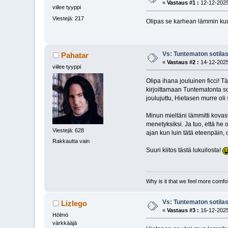
«
Vastaus #1 :
12-12-2025
viilee tyyppi
Viestejä: 217
Olipas se karhean lämmin kuus
Vs: Tuntematon sotila
Pahatar
«
Vastaus #2 :
14-12-2025
viilee tyyppi
Olipa ihana jouluinen ficci! Täs
kirjoittamaan Tuntematonta soti
joulujuttu, Hietasen murre oli 
Minun mieltäni lämmitti kovas
menetyksiksi. Ja tuo, että he 
Viestejä: 628
ajan kun luin tätä eteenpäin, o
Rakkautta vain
Suuri kiitos tästä lukuilosta!
Why is it that we feel more comf
Vs: Tuntematon sotila
Lizlego
«
Vastaus #3 :
16-12-2025
Hölmö
värkkääjä