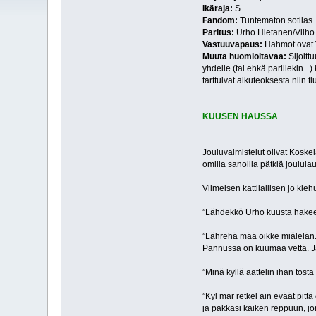
Ikäraja:
S
Fandom:
Tuntematon sotilas
Paritus:
Urho Hietanen/Vilho
Vastuuvapaus:
Hahmot ovat V
Muuta huomioitavaa:
Sijoitt
yhdelle (tai ehkä parillekin..
tarttuivat alkuteoksesta niin 
KUUSEN HAUSSA
Jouluvalmistelut olivat Koskel
omilla sanoilla pätkiä joululau
Viimeisen kattilallisen jo kie
”Lähdekkö Urho kuusta hake
”Lährehä mää oikke miälelän.
Pannussa on kuumaa vettä. Ja
”Minä kyllä aattelin ihan tost
”Kyl mar retkel ain eväät pitt
ja pakkasi kaiken reppuun, jo