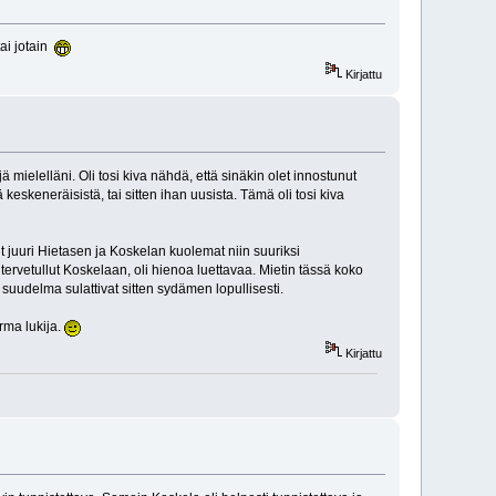
ai jotain
Kirjattu
jä mielelläni. Oli tosi kiva nähdä, että sinäkin olet innostunut
 keskeneräisistä, tai sitten ihan uusista. Tämä oli tosi kiva
 juuri Hietasen ja Koskelan kuolemat niin suuriksi
tervetullut Koskelaan, oli hienoa luettavaa. Mietin tässä koko
suudelma sulattivat sitten sydämen lopullisesti.
rma lukija.
Kirjattu