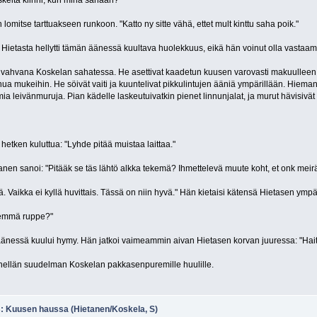
eskeltä kiinni, kun minä sahaan?"
 lomitse tarttuakseen runkoon. "Katto ny sitte vähä, ettet mult kinttu saha poik."
 Hietasta hellytti tämän äänessä kuultava huolekkuus, eikä hän voinut olla vastaamat
i vahvana Koskelan sahatessa. He asettivat kaadetun kuusen varovasti makuulleen, j
a mukeihin. He söivät vaiti ja kuuntelivat pikkulintujen ääniä ympärillään. Hieman su
a leivänmuruja. Pian kädelle laskeutuivatkin pienet linnunjalat, ja murut hävisivät
 hetken kuluttua: "Lyhde pitää muistaa laittaa."
tanen sanoi: "Pitääk se täs lähtö alkka tekemä? Ihmettelevä muute koht, et onk meir
ä. Vaikka ei kyllä huvittais. Tässä on niin hyvä." Hän kietaisi kätensä Hietasen ymp
lemmä ruppe?"
äänessä kuului hymy. Hän jatkoi vaimeammin aivan Hietasen korvan juuressa: "Hai
hellän suudelman Koskelan pakkasenpuremille huulille.
s: Kuusen haussa (Hietanen/Koskela, S)