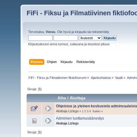
FiFi - Fiksu ja Filmatiivinen fiktiof
Tervetuloa,
Vieras
. Ole hyvä ja
kirjaudu
tai
rekisteröidy
.
Kirjautuaksesi anna tunnus, salasana ja istuntosi pituus
Etusivu
Ohjeet
Kirjaudu
Rekisteröidy
FiFi - Fiksu ja Filmatiivinen fiktiofoorumi
»
Ajankohtaista
»
Vaalit
»
Adminv
Sivuja: [
1
]
Aihe
/
Aloittaja
Ohjeistus ja yleinen keskustelu adminvaaleist
Aloittaja Lizlego
«
1
2
3
4
Kaikki
»
Adminien luottamusäänestys
Aloittaja Lizlego
Sivuja: [
1
]