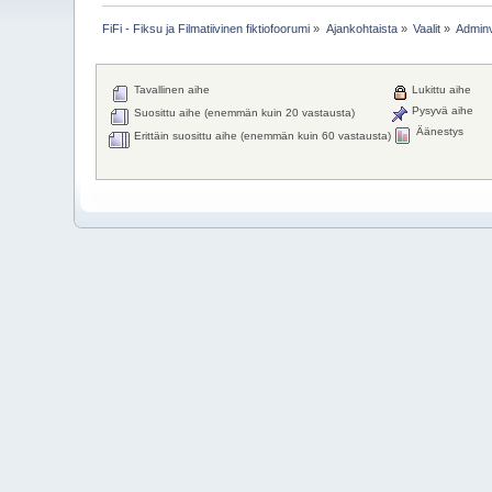
FiFi - Fiksu ja Filmatiivinen fiktiofoorumi
»
Ajankohtaista
»
Vaalit
»
Adminv
Tavallinen aihe
Lukittu aihe
Pysyvä aihe
Suosittu aihe (enemmän kuin 20 vastausta)
Äänestys
Erittäin suosittu aihe (enemmän kuin 60 vastausta)