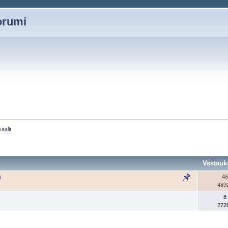
oorumi
aalit
Vastauk
a
46
489
8
272