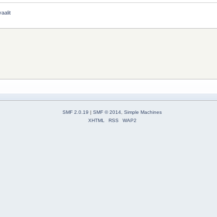
aalit
SMF 2.0.19
|
SMF © 2014
,
Simple Machines
XHTML
RSS
WAP2